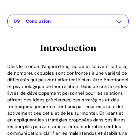
Introduction
The app for your relationship
Pourquoi les Livres de Développement Personnel pour les Relations Sont-Ils Importants
Livres de Développement Personnel Recommandés pour les Relations
Exemples Pratiques d'Application des Livres de Développement Personnel
Le Rôle de l'Application Recoupling
Avantages du Retour sur Investissement des Livres de Développement Personnel
Questions Fréquemment Posées (FAQ)
Conclusion
Introduction
Dans le monde d’aujourd’hui, rapide et souvent difficile,
de nombreux couples sont confrontés à une variété de
difficultés qui peuvent affecter le bien-être émotionnel
et psychologique de leur relation. Dans ce contexte, les
livres de développement personnel pour les relations
offrent des idées précieuses, des stratégies et des
techniques qui permettent aux partenaires d’aborder
activement ces défis et de les surmonter. En lisant et
en appliquant les stratégies proposées dans ces livres,
les couples peuvent améliorer considérablement leur
communication, clarifier les malentendus et établir une