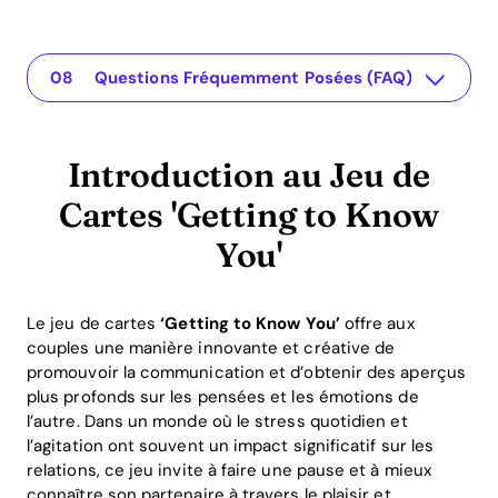
Introduction au Jeu de Cartes 'Getting to Know You'
The app for your relationship
Les Avantages d'un Jeu de Connaissance
Exemples de Questions dans le Jeu de Cartes 'Getting to Know You'
Intégration de la Gamification dans les Relations
Les Retours des Jeux de Connaissance
Conclusion : Pourquoi les Couples Devraient Jouer au Jeu de Cartes 'Getting to Know You'
Questions Fréquemment Posées (FAQ)
Introduction au Jeu de
Cartes 'Getting to Know
You'
Le jeu de cartes
‘Getting to Know You’
offre aux
couples une manière innovante et créative de
promouvoir la communication et d’obtenir des aperçus
plus profonds sur les pensées et les émotions de
l’autre. Dans un monde où le stress quotidien et
l’agitation ont souvent un impact significatif sur les
relations, ce jeu invite à faire une pause et à mieux
connaître son partenaire à travers le plaisir et