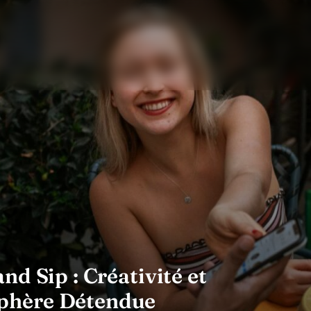
d Sip : Créativité et
phère Détendue