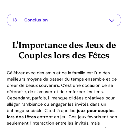
L'Importance des Jeux de Couples lors des Fêtes
The app for your relationship
Jeux Créatifs pour Couples lors des Fêtes
1. Jeux de Questions
2. Vérités ou Défis
3. Jeux de Rôles
Explications Techniques et Exemples Pratiques
Avantages du ROI des Jeux de Couples
FAQ sur les Jeux de Couples lors des Fêtes
Quels sont les meilleurs jeux pour couples lors des fêtes ?
Comment les couples peuvent-ils bénéficier de l'Application Recoupling ?
Les jeux sont-ils vraiment utiles pour les relations ?
Conclusion
L'Importance des Jeux de
Couples lors des Fêtes
Célébrer avec des amis et de la famille est l’un des
meilleurs moyens de passer du temps ensemble et de
créer de beaux souvenirs. C’est une occasion de se
détendre, de s’amuser et de renforcer les liens.
Cependant, parfois, il manque d’idées créatives pour
alléger l’ambiance ou engager les invités dans un
échange sociable. C’est là que les
jeux pour couples
lors des fêtes
entrent en jeu. Ces jeux favorisent non
seulement l’interaction entre les invités, mais