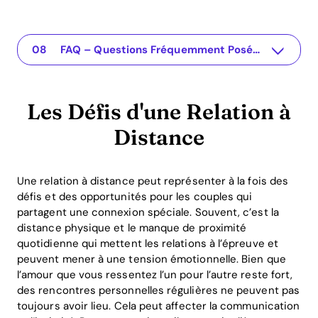
Les Défis d'une Relation à Distance
The app for your relationship
Cadeaux Qui Relient les Cœurs
Cadeaux Pratiques pour la Vie Quotidienne
Occasions de Cadeaux
Les Avantages ROI du Don
Comment l'Application Recoupling Peut Aider
FAQ – Questions Fréquemment Posées
Les Défis d'une Relation à
Distance
Une relation à distance peut représenter à la fois des
défis et des opportunités pour les couples qui
partagent une connexion spéciale. Souvent, c’est la
distance physique et le manque de proximité
quotidienne qui mettent les relations à l’épreuve et
peuvent mener à une tension émotionnelle. Bien que
l’amour que vous ressentez l’un pour l’autre reste fort,
des rencontres personnelles régulières ne peuvent pas
toujours avoir lieu. Cela peut affecter la communication