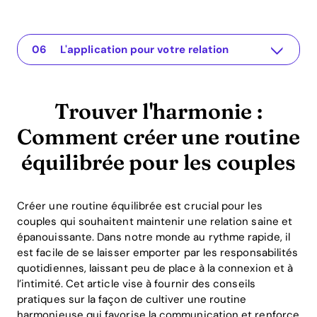
Trouver l'harmonie : Comment créer une routine équilibrée pour les couples
L'application pour votre relation
Comprendre le problème
Solutions pratiques ou idées
Conclusion ou enseignement
L'application pour votre relation
Trouver l'harmonie :
Comment créer une routine
équilibrée pour les couples
Créer une routine équilibrée est crucial pour les
couples qui souhaitent maintenir une relation saine et
épanouissante. Dans notre monde au rythme rapide, il
est facile de se laisser emporter par les responsabilités
quotidiennes, laissant peu de place à la connexion et à
l’intimité. Cet article vise à fournir des conseils
pratiques sur la façon de cultiver une routine
harmonieuse qui favorise la communication et renforce