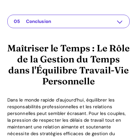
Maîtriser le Temps : Le Rôle de la Gestion du Temps dans l'Équilibre Travail-Vie Personnelle
L'application pour votre relation
Comprendre le Problème
Solutions ou Perspectives Pratiques
Conclusion
Maîtriser le Temps : Le Rôle
de la Gestion du Temps
dans l'Équilibre Travail-Vie
Personnelle
Dans le monde rapide d’aujourd’hui, équilibrer les
responsabilités professionnelles et les relations
personnelles peut sembler écrasant. Pour les couples,
la pression de respecter les délais de travail tout en
maintenant une relation aimante et soutenante
nécessite des stratégies efficaces de gestion du