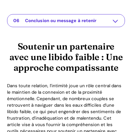
Soutenir un partenaire avec une libido faible : Une approche compatissante
L'application pour votre relation
Comprendre le problème
Pourquoi cela importe-t-il ?
Solutions ou idées pratiques
Conclusion ou message à retenir
Soutenir un partenaire
avec une libido faible : Une
approche compatissante
Dans toute relation, l’intimité joue un rôle central dans
le maintien de la connexion et de la proximité
émotionnelle. Cependant, de nombreux couples se
retrouvent à naviguer dans les eaux difficiles d’une
libido faible, ce qui peut engendrer des sentiments de
frustration, d’inadéquation et de malentendu. Cet
article vise à vous fournir la compréhension et les
outils nécessaires pour soutenir un partenaire avec