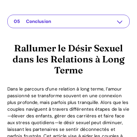
Rallumer le Désir Sexuel dans les Relations à Long Terme
The app for your relationship
Comprendre le Problème
Solutions Pratiques pour Raviver l'Intimité
Conclusion
Rallumer le Désir Sexuel
dans les Relations à Long
Terme
Dans le parcours d’une relation à long terme, l’amour
passionné se transforme souvent en une connexion
plus profonde, mais parfois plus tranquille. Alors que les
couples naviguent à travers différentes étapes de la vie
—élever des enfants, gérer des carrières et faire face
aux stress quotidiens—le désir sexuel peut diminuer,
laissant les partenaires se sentir déconnectés et
parfois frustrés. Cet article vise à aider les couples à