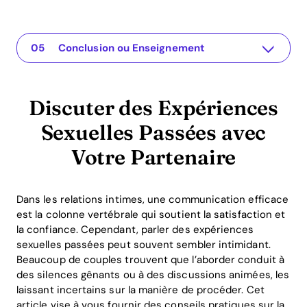
Discuter des Expériences Sexuelles Passées avec Votre Partenaire
L'application pour votre relation
Comprendre le Problème
Solutions ou Perspectives Pratiques
Conclusion ou Enseignement
Discuter des Expériences
Sexuelles Passées avec
Votre Partenaire
Dans les relations intimes, une communication efficace
est la colonne vertébrale qui soutient la satisfaction et
la confiance. Cependant, parler des expériences
sexuelles passées peut souvent sembler intimidant.
Beaucoup de couples trouvent que l’aborder conduit à
des silences gênants ou à des discussions animées, les
laissant incertains sur la manière de procéder. Cet
article vise à vous fournir des conseils pratiques sur la