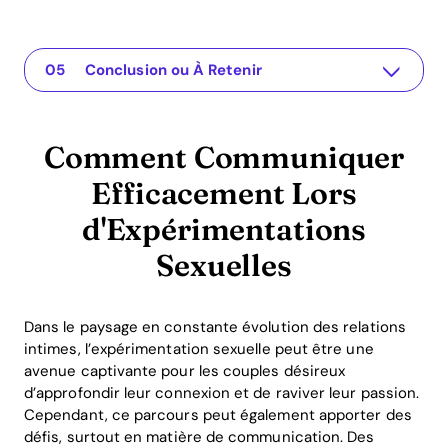
Comment Communiquer Efficacement Lors d'Expérimentations Sexuelles
L'application pour votre relation
Comprendre le Problème
Solutions Pratiques ou Perspectives
Conclusion ou À Retenir
Comment Communiquer
Efficacement Lors
d'Expérimentations
Sexuelles
Dans le paysage en constante évolution des relations
intimes, l’expérimentation sexuelle peut être une
avenue captivante pour les couples désireux
d’approfondir leur connexion et de raviver leur passion.
Cependant, ce parcours peut également apporter des
défis, surtout en matière de communication. Des