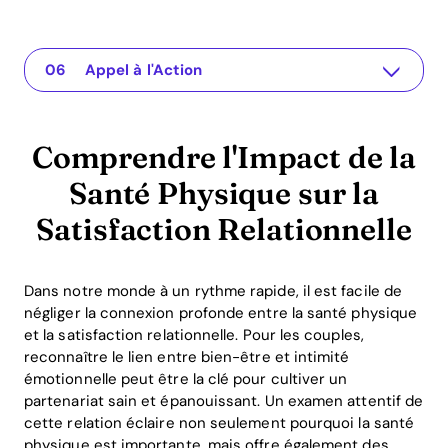
Comprendre l'Impact de la Santé Physique sur la Satisfaction Relationnelle
L'application pour votre relation
Comprendre le Problème
Solutions ou Idées Pratiques
Conclusion ou Message à Retenir
Appel à l'Action
Comprendre l'Impact de la
Santé Physique sur la
Satisfaction Relationnelle
Dans notre monde à un rythme rapide, il est facile de
négliger la connexion profonde entre la santé physique
et la satisfaction relationnelle. Pour les couples,
reconnaître le lien entre bien-être et intimité
émotionnelle peut être la clé pour cultiver un
partenariat sain et épanouissant. Un examen attentif de
cette relation éclaire non seulement pourquoi la santé
physique est importante, mais offre également des