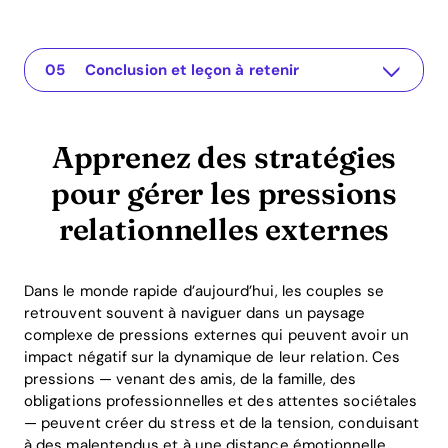
Apprenez des stratégies pour gérer les pressions relationnelles externes
L'application pour votre relation
Comprendre le problème
Solutions pratiques ou idées
Conclusion et leçon à retenir
Apprenez des stratégies
pour gérer les pressions
relationnelles externes
Dans le monde rapide d’aujourd’hui, les couples se
retrouvent souvent à naviguer dans un paysage
complexe de pressions externes qui peuvent avoir un
impact négatif sur la dynamique de leur relation. Ces
pressions — venant des amis, de la famille, des
obligations professionnelles et des attentes sociétales
— peuvent créer du stress et de la tension, conduisant
à des malentendus et à une distance émotionnelle