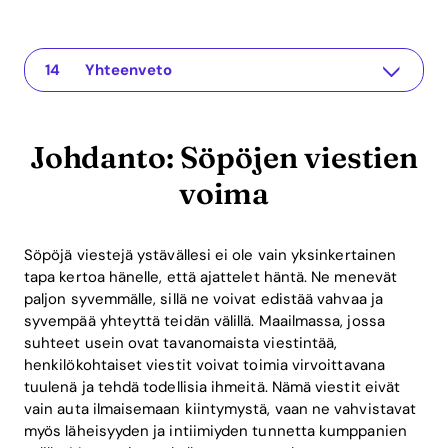
Johdanto: Söpöjen viestien voima
The app for your relationship
Mitä on söpö viesti?
Vinkkejä söpöihin viesteihin
Esimerkkejä söpöistä viesteistä
Teknologian rooli: Recoupling-sovellus
Emotionaalisen älykkyyden lisääminen
Tieteellisesti perustellut harjoitukset pareille
Sijoituksen tuotto: Miksi viestintään investoiminen kannattaa
Usein kysytyt kysymykset
Pourquoi sont importants les messages doux?
Kuinka usein minun tulisi lähettää ystävälleni söpöjä viestejä?
Voiko Recoupling-sovellus auttaa muotoilemaan söpöjä viestejä?
Yhteenveto
Johdanto: Söpöjen viestien
voima
Söpöjä viestejä ystävällesi ei ole vain yksinkertainen
tapa kertoa hänelle, että ajattelet häntä. Ne menevät
paljon syvemmälle, sillä ne voivat edistää vahvaa ja
syvempää yhteyttä teidän välillä. Maailmassa, jossa
suhteet usein ovat tavanomaista viestintää,
henkilökohtaiset viestit voivat toimia virvoittavana
tuulenä ja tehdä todellisia ihmeitä. Nämä viestit eivät
vain auta ilmaisemaan kiintymystä, vaan ne vahvistavat
myös läheisyyden ja intiimiyden tunnetta kumppanien