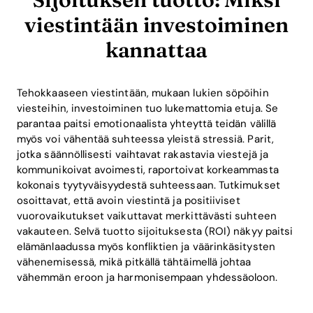
viestintään investoiminen
kannattaa
Tehokkaaseen viestintään, mukaan lukien söpöihin
viesteihin, investoiminen tuo lukemattomia etuja. Se
parantaa paitsi emotionaalista yhteyttä teidän välillä
myös voi vähentää suhteessa yleistä stressiä. Parit,
jotka säännöllisesti vaihtavat rakastavia viestejä ja
kommunikoivat avoimesti, raportoivat korkeammasta
kokonais tyytyväisyydestä suhteessaan. Tutkimukset
osoittavat, että avoin viestintä ja positiiviset
vuorovaikutukset vaikuttavat merkittävästi suhteen
vakauteen. Selvä tuotto sijoituksesta (ROI) näkyy paitsi
elämänlaadussa myös konfliktien ja väärinkäsitysten
vähenemisessä, mikä pitkällä tähtäimellä johtaa
vähemmän eroon ja harmonisempaan yhdessäoloon.