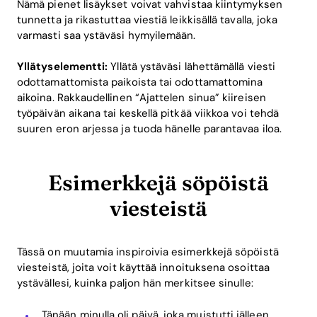
Nämä pienet lisäykset voivat vahvistaa kiintymyksen
tunnetta ja rikastuttaa viestiä leikkisällä tavalla, joka
varmasti saa ystäväsi hymyilemään.
Yllätyselementti:
Yllätä ystäväsi lähettämällä viesti
odottamattomista paikoista tai odottamattomina
aikoina. Rakkaudellinen “Ajattelen sinua” kiireisen
työpäivän aikana tai keskellä pitkää viikkoa voi tehdä
suuren eron arjessa ja tuoda hänelle parantavaa iloa.
Esimerkkejä söpöistä
viesteistä
Tässä on muutamia inspiroivia esimerkkejä söpöistä
viesteistä, joita voit käyttää innoituksena osoittaa
ystävällesi, kuinka paljon hän merkitsee sinulle:
„Tänään minulla oli päivä, joka muistutti jälleen,