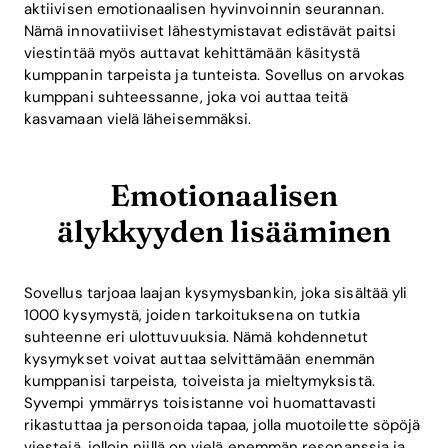
aktiivisen emotionaalisen hyvinvoinnin seurannan.
Nämä innovatiiviset lähestymistavat edistävät paitsi
viestintää myös auttavat kehittämään käsitystä
kumppanin tarpeista ja tunteista. Sovellus on arvokas
kumppani suhteessanne, joka voi auttaa teitä
kasvamaan vielä läheisemmäksi.
Emotionaalisen
älykkyyden lisääminen
Home
Sovellus tarjoaa laajan kysymysbankin, joka sisältää yli
Blog
1000 kysymystä, joiden tarkoituksena on tutkia
suhteenne eri ulottuvuuksia. Nämä kohdennetut
kysymykset voivat auttaa selvittämään enemmän
kumppanisi tarpeista, toiveista ja mieltymyksistä.
Download
Syvempi ymmärrys toisistanne voi huomattavasti
rikastuttaa ja personoida tapaa, jolla muotoilette söpöjä
viestejä, jolloin niillä on vielä enemmän resonanssia ja