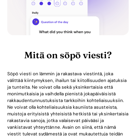
Mitä on söpö viesti?
Söpö viesti on lämmin ja rakastava viestintä, joka
välittää kiintymyksen, ihailun tai kiitollisuuden ajatuksia
ja tunteita. Ne voivat olla sekä yksinkertaisia että
monimutkaisia ja vaihdella pienistä jokapäiväisistä
rakkaudentunnustuksista tarkkoihin kohteliaisuuksiin.
Ne voivat olla kohteliaisuuksia kauniista asusteista,
muistoja erityisistä yhteisistä hetkistä tai yksinkertaisia
rakastavia sanoja, jotka valaisevat päivääsi ja
vankistavat yhteyttänne. Avain on siinä, että nämä
viestit tulevat sydämestä ja ovat mukautettuja teidän