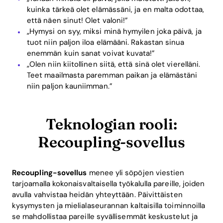
kuinka tärkeä olet elämässäni, ja en malta odottaa,
että näen sinut! Olet valoni!”
„Hymysi on syy, miksi minä hymyilen joka päivä, ja
tuot niin paljon iloa elämääni. Rakastan sinua
enemmän kuin sanat voivat kuvata!”
„Olen niin kiitollinen siitä, että sinä olet vierelläni.
Teet maailmasta paremman paikan ja elämästäni
niin paljon kauniimman.”
Teknologian rooli:
Recoupling-sovellus
Recoupling-sovellus
menee yli söpöjen viestien
tarjoamalla kokonaisvaltaisella työkalulla pareille, joiden
avulla vahvistaa heidän yhteyttään. Päivittäisten
kysymysten ja mielialaseurannan kaltaisilla toiminnoilla
se mahdollistaa pareille syvällisemmät keskustelut ja