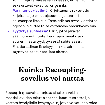
konflikteja varhaisessa vaiheessa, ennen kuin ne
eskaloituvat vakaviksi ongelmiksi.
Parantunut viestintä:
Kirjoittamalla rakastavia
kirjeitä harjoittelet ajatustesi ja tunteidesi
selkeämpää ilmaisua. Tämä edistää myös viestintää
arjessa ja auttaa teitä välttämään väärinkäsityksiä.
Tyydytys suhteessa:
Parit, jotka jakavat
säännöllisesti tunteitaan, raportoivat usein
suuremmasta tyydytyksestä suhteissaan.
Emotionaalinen läheisyys on keskeinen osa
täyttävää parisuhteellista elämää.
Kuinka Recoupling-
sovellus voi auttaa
Recoupling-sovellus tarjoaa sinulle arvokkaan
mahdollisuuden miettiä säännöllisesti tunteitasi ja
vastata hyödyllisiin kysymyksiin, jotka voivat inspiroida