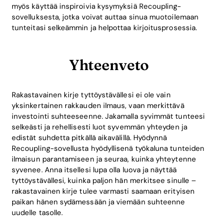
myös käyttää inspiroivia kysymyksiä Recoupling-
sovelluksesta, jotka voivat auttaa sinua muotoilemaan
tunteitasi selkeämmin ja helpottaa kirjoitusprosessia.
Yhteenveto
Rakastavainen kirje tyttöystävällesi ei ole vain
yksinkertainen rakkauden ilmaus, vaan merkittävä
investointi suhteeseenne. Jakamalla syvimmät tunteesi
selkeästi ja rehellisesti luot syvemmän yhteyden ja
edistät suhdetta pitkällä aikavälillä. Hyödynnä
Recoupling-sovellusta hyödyllisenä työkaluna tunteiden
ilmaisun parantamiseen ja seuraa, kuinka yhteytenne
syvenee. Anna itsellesi lupa olla luova ja näyttää
tyttöystävällesi, kuinka paljon hän merkitsee sinulle –
rakastavainen kirje tulee varmasti saamaan erityisen
paikan hänen sydämessään ja viemään suhteenne
uudelle tasolle.