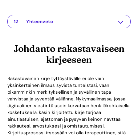
Johdanto rakastavaiseen kirjeeseen
The app for your relationship
Suuren rakastavaisen kirjeen elementit
Käytännön vinkkejä rakastavaiseen kirjeeseesi
Tunteiden rooli suhteissa
Rakastavaisten kirjeiden ROI
Kuinka Recoupling-sovellus voi auttaa
Usein kysyttyjä kysymyksiä rakastavista kirjeistä
Kuinka pitkä rakastavainen kirje pitäisi olla?
Pitääkö minun kirjoittaa rakastavainen kirje erityiseen tilaisuuteen?
Mitä jos en tiedä, mitä kirjoittaa?
Yhteenveto
Johdanto rakastavaiseen
kirjeeseen
Rakastavainen kirje tyttöystävälle ei ole vain
yksinkertainen ilmaus syvistä tunteistasi, vaan
pikemminkin merkityksellinen ja syvällinen tapa
vahvistaa ja syventää väliänne. Nykymaailmassa, jossa
digitaalinen viestintä usein korvataan henkilökohtaisella
kosketuksella, käsin kirjoitettu kirje tarjoaa
ainutlaatuisen, ajattoman ja pysyvän keinon näyttää
rakkautesi, arvostuksesi ja omistautumisesi.
Kirjoitusprosessi itsessään voi olla terapeuttinen, sillä