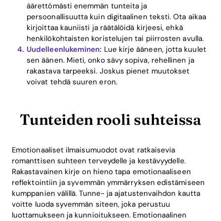
äärettömästi enemmän tunteita ja
persoonallisuutta kuin digitaalinen teksti. Ota aikaa
kirjoittaa kauniisti ja räätälöidä kirjeesi, ehkä
henkilökohtaisten koristelujen tai piirrosten avulla.
Uudelleenlukeminen:
Lue kirje ääneen, jotta kuulet
sen äänen. Mieti, onko sävy sopiva, rehellinen ja
rakastava tarpeeksi. Joskus pienet muutokset
voivat tehdä suuren eron.
Tunteiden rooli suhteissa
Emotionaaliset ilmaisumuodot ovat ratkaisevia
romanttisen suhteen terveydelle ja kestävyydelle.
Rakastavainen kirje on hieno tapa emotionaaliseen
reflektointiin ja syvemmän ymmärryksen edistämiseen
kumppanien välillä. Tunne- ja ajatustenvaihdon kautta
voitte luoda syvemmän siteen, joka perustuu
luottamukseen ja kunnioitukseen. Emotionaalinen