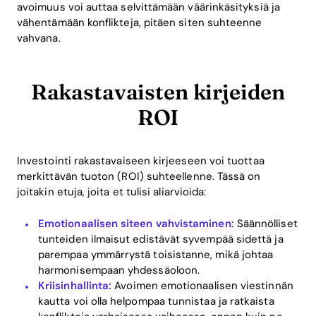
avoimuus voi auttaa selvittämään väärinkäsityksiä ja
vähentämään konflikteja, pitäen siten suhteenne
vahvana.
Rakastavaisten kirjeiden
ROI
Investointi rakastavaiseen kirjeeseen voi tuottaa
merkittävän tuoton (ROI) suhteellenne. Tässä on
joitakin etuja, joita et tulisi aliarvioida:
Home
Emotionaalisen siteen vahvistaminen:
Säännölliset
Blog
tunteiden ilmaisut edistävät syvempää sidettä ja
parempaa ymmärrystä toisistanne, mikä johtaa
harmonisempaan yhdessäoloon.
Kriisinhallinta:
Avoimen emotionaalisen viestinnän
Download
kautta voi olla helpompaa tunnistaa ja ratkaista