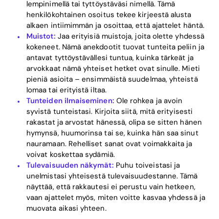
lempinimellä tai tyttöystäväsi nimellä. Tämä
henkilökohtainen osoitus tekee kirjeestä alusta
alkaen intiimimmän ja osoittaa, että ajattelet häntä.
Muistot:
Jaa erityisiä muistoja, joita olette yhdessä
kokeneet. Nämä anekdootit tuovat tunteita peliin ja
antavat tyttöystävällesi tuntua, kuinka tärkeät ja
arvokkaat nämä yhteiset hetket ovat sinulle. Mieti
pieniä asioita – ensimmäistä suudelmaa, yhteistä
lomaa tai erityistä iltaa.
Tunteiden ilmaiseminen:
Ole rohkea ja avoin
syvistä tunteistasi. Kirjoita siitä, mitä erityisesti
rakastat ja arvostat hänessä, olipa se sitten hänen
hymynsä, huumorinsa tai se, kuinka hän saa sinut
nauramaan. Rehelliset sanat ovat voimakkaita ja
voivat koskettaa sydämiä.
Tulevaisuuden näkymät:
Puhu toiveistasi ja
unelmistasi yhteisestä tulevaisuudestanne. Tämä
näyttää, että rakkautesi ei perustu vain hetkeen,
vaan ajattelet myös, miten voitte kasvaa yhdessä ja
muovata aikasi yhteen.