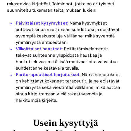
rakastavias kirjeitäsi. Toiminnot, jotka on erityisesti
suunniteltu tukemaan teitä, mukaan lukien:
Päivittäiset kysymykset:
Nämä kysymykset
auttavat sinua miettimään suhdettasi ja edistävät
syvempiä keskusteluja välillänne, mikä syventää
ymmärrystä entisestään.
Viikoittaiset haasteet:
Pelillistämiselementit
tekevät suhteenne ylläpidosta hauskaa ja
houkuttelevaa, mikä lisää motivaatioita vahvistaa
suhdettanne kestävällä tavalla.
Pariterapeuttiset harjoitukset:
Nämä harjoitukset
on kehittänyt kokeneet terapeutit, ja ne edistävät
ymmärrystä sekä viestintää välillänne, mikä auttaa
sinua kirjoittamaan vielä rakastavampia ja
harkitumpia kirjeitä.
Usein kysyttyjä