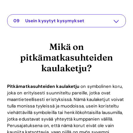
Mikä on pitkämatkasuhteiden kaulaketju?
The app for your relationship
Warum sind longa matkasuhteiden kaulaketjut tärkeitä?
Emotionaaliset edut kaulaketjusta
Teknisiä selityksiä pitkämatkasuhteiden koruista
Praktiset esimerkit pitkämatkasuhteiden kaulaketjuista
Pitkämatkasuhteen kaulaketjun ROI-edut
Lisähuomiot etäsuhteisiin
Usein kysytyt kysymykset
Mikä on
pitkämatkasuhteiden
kaulaketju?
Pitkämatkasuhteiden kaulaketju
on symbolinen koru,
joka on erityisesti suunniteltu pareille, jotka ovat
maantieteellisesti eristyksissä. Nämä kaulaketjut voivat
tulla monissa tyyleissä ja muodoissa, usein koristeltu
viehättävillä symboleilla tai henkilökohtaisilla lausumilla,
jotka edustavat syvää yhteyttä kumppanien välillä.
Perusajatuksena on, että nämä korut eivät ole vain
kauniita katsottavia, vaan niillä on myös syvempi