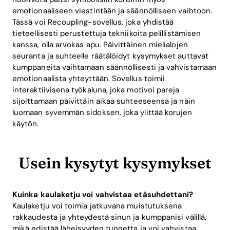
emotionaaliseen viestintään ja säännölliseen vaihtoon.
Tässä voi Recoupling-sovellus, joka yhdistää
tieteellisesti perustettuja tekniikoita pelillistämisen
kanssa, olla arvokas apu. Päivittäinen mielialojen
seuranta ja suhteelle räätälöidyt kysymykset auttavat
kumppaneita vaihtamaan säännöllisesti ja vahvistamaan
emotionaalista yhteyttään. Sovellus toimii
interaktiivisena työkaluna, joka motivoi pareja
sijoittamaan päivittäin aikaa suhteeseensa ja näin
luomaan syvemmän sidoksen, joka ylittää korujen
käytön.
Usein kysytyt kysymykset
Kuinka kaulaketju voi vahvistaa etäsuhdettani?
Kaulaketju voi toimia jatkuvana muistutuksena
rakkaudesta ja yhteydestä sinun ja kumppanisi välillä,
mikä edistää läheisyyden tunnetta ja voi vahvistaa