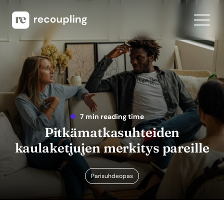
7 min reading time
Pitkämatkasuhteiden
kaulaketjujen merkitys pareille
Parisuhdeopas