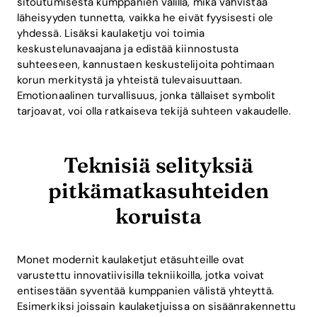
sitoutumisesta kumppanien välillä, mikä vahvistaa
läheisyyden tunnetta, vaikka he eivät fyysisesti ole
yhdessä. Lisäksi kaulaketju voi toimia
keskustelunavaajana ja edistää kiinnostusta
suhteeseen, kannustaen keskustelijoita pohtimaan
korun merkitystä ja yhteistä tulevaisuuttaan.
Emotionaalinen turvallisuus, jonka tällaiset symbolit
tarjoavat, voi olla ratkaiseva tekijä suhteen vakaudelle.
Teknisiä selityksiä
pitkämatkasuhteiden
koruista
Monet modernit kaulaketjut etäsuhteille ovat
varustettu innovatiivisilla tekniikoilla, jotka voivat
entisestään syventää kumppanien välistä yhteyttä.
Esimerkiksi joissain kaulaketjuissa on sisäänrakennettu