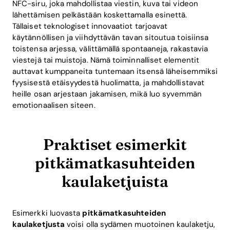
NFC-siru, joka mahdollistaa viestin, kuva tai videon
lähettämisen pelkästään koskettamalla esinettä.
Tällaiset teknologiset innovaatiot tarjoavat
käytännöllisen ja viihdyttävän tavan sitoutua toisiinsa
toistensa arjessa, välittämällä spontaaneja, rakastavia
viestejä tai muistoja. Nämä toiminnalliset elementit
auttavat kumppaneita tuntemaan itsensä läheisemmiksi
fyysisestä etäisyydestä huolimatta, ja mahdollistavat
heille osan arjestaan jakamisen, mikä luo syvemmän
emotionaalisen siteen.
Home
Blog
Praktiset esimerkit
pitkämatkasuhteiden
kaulaketjuista
Download
Esimerkki luovasta
pitkämatkasuhteiden
kaulaketjusta
voisi olla sydämen muotoinen kaulaketju,