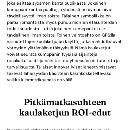
joka esittää sydämen kahta puolikasta. Jokainen
kumppani kantaa puolta, ja yhdessä ne symboloivat
täydellisyyttä ilman toista. Tällainen symboliikka on
paitsi romanttista, myös puhuu monien etäsuhteiden
todellisuudesta – että jokainen kumppani ei ole
täydellinen ilman toista. Toinen vaihtoehto on GPS:llä
varustettujen kaulaketjujen käyttö, jotka mahdollistavat
yhteyden ylittämään etäisyyksiä. Nämä kaulaketjut
voivat seurata kumppanin fyysisiä sijainteja
reaaliaikaisesti, ja näin tarjota yhdessäolon tunnetta ja
turvallisuutta. Tällaiset innovatiiviset lähestymistavat
tekevät läheisyyden käsitteen käsinkosketeltavaksi,
vaikka kilometrikaupalla on väliä.
Pitkämatkasuhteen
kaulaketjun ROI-edut