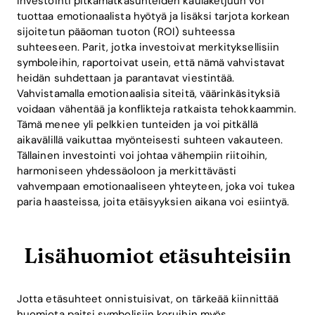
Investointi pitkämatkasuhteiden kaulaketjuun voi
tuottaa emotionaalista hyötyä ja lisäksi tarjota korkean
sijoitetun pääoman tuoton (ROI) suhteessa
suhteeseen. Parit, jotka investoivat merkityksellisiin
symboleihin, raportoivat usein, että nämä vahvistavat
heidän suhdettaan ja parantavat viestintää.
Vahvistamalla emotionaalisia siteitä, väärinkäsityksiä
voidaan vähentää ja konflikteja ratkaista tehokkaammin.
Tämä menee yli pelkkien tunteiden ja voi pitkällä
aikavälillä vaikuttaa myönteisesti suhteen vakauteen.
Tällainen investointi voi johtaa vähempiin riitoihin,
harmoniseen yhdessäoloon ja merkittävästi
vahvempaan emotionaaliseen yhteyteen, joka voi tukea
paria haasteissa, joita etäisyyksien aikana voi esiintyä.
Lisähuomiot etäsuhteisiin
Jotta etäsuhteet onnistuisivat, on tärkeää kiinnittää
huomiota paitsi symbolisiin koruihin myös