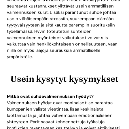
seuraavat kustannukset ylittävät usein ammatillisen
valmennuksen kulut. Lisäksi parantunut suhde johtaa
usein vähäisempään stressiin, suurempaan elämään
tyytyväisyyteen ja sitä kautta parempiin suorituksiin
työelämässä. Hyvin toteutetun suhteiden
valmennuksen myönteiset vaikutukset voivat siis
vaikuttaa vain henkilökohtaiseen onnellisuuteen, vaan
niillä on myös laajoja seurauksia ammatilliselle
ympäristölle.
Usein kysytyt kysymykset
Mitkä ovat suhdevalmennuksen hyödyt?
Valmennuksen hyödyt ovat moninaiset: se parantaa
kumppanien välistä viestintää, lisää keskinäistä
luottamusta ja johtaa vahvempaan emotionaaliseen
yhteyteen. Parit saavat kohdennettuja työkaluja
konfliktien rakentavaan käsittelyyn ja voivat aktiivisesti