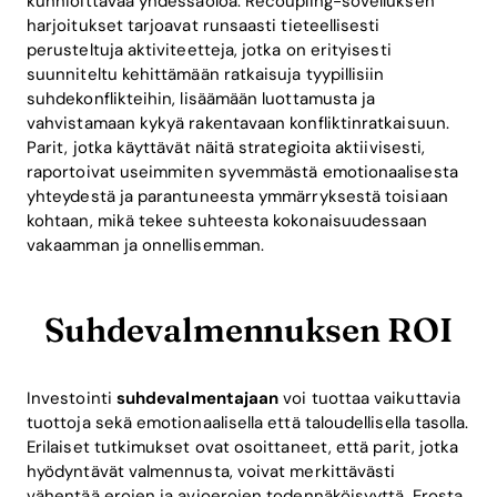
kunnioittavaa yhdessäoloa. Recoupling-sovelluksen
Home
harjoitukset tarjoavat runsaasti tieteellisesti
perusteltuja aktiviteetteja, jotka on erityisesti
Blog
suunniteltu kehittämään ratkaisuja tyypillisiin
suhdekonflikteihin, lisäämään luottamusta ja
vahvistamaan kykyä rakentavaan konfliktinratkaisuun.
Parit, jotka käyttävät näitä strategioita aktiivisesti,
Download
raportoivat useimmiten syvemmästä emotionaalisesta
yhteydestä ja parantuneesta ymmärryksestä toisiaan
kohtaan, mikä tekee suhteesta kokonaisuudessaan
vakaamman ja onnellisemman.
Suhdevalmennuksen ROI
Investointi
suhdevalmentajaan
voi tuottaa vaikuttavia
tuottoja sekä emotionaalisella että taloudellisella tasolla.
Erilaiset tutkimukset ovat osoittaneet, että parit, jotka
hyödyntävät valmennusta, voivat merkittävästi
vähentää erojen ja avioerojen todennäköisyyttä. Erosta