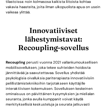
tilastoissa: noin kolmasosa kaikista liitoista kohtaa
vakavia haasteita, joita ilman ulkopuolista apua on usein
vaikeaa ylittää.
Innovatiiviset
lähestymistavat:
Recoupling-sovellus
Recoupling
perusti vuonna 2021 vallankumouksellisen
mobiilisovelluksen, joka tekee suhteiden hoidosta
jännittävää ja saavutettavaa. Sovellus yhdistää
psykologisia oivalluksia pariterapiasta innovatiivisiin
pelillistämistekniikoihin tarjotakseen käyttäjille
interaktiivisen kokemuksen. Sovelluksen keskeinen
ominaisuus on päivittäinen kysymyksien ja mielialan
seuranta, jonka avulla kumppanit voivat käydä
merkityksellisiä keskusteluja ja seurata jatkuvasti