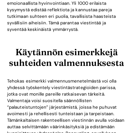
emoionaallista hyvinvointiaan. Yli 1000 erilaista
kysymystä edistää reflektiota ja kannustaa pareja
tutkimaan suhteen eri puolia, tavallisista haasteista
syvällisiin aiheisiin. Tämä parantaa viestintää ja
syventää keskinäistä ymmärrystä.
Käytännön esimerkkejä
suhteiden valmennuksesta
Tehokas esimerkki valmennusmenetelmästä voi olla
yhdessä työskentely viestintästrategioiden parissa,
jotka ovat monille pareille ratkaisevan tärkeitä.
Valmentaja voisi suositella säännöllisten
“palauteistuntojen” järjestämistä, joissa he puhuvat
avoimesti ja rehellisesti tunteistaan ja tarpeistaan.
Tämänkaltaisen rakenteellisen viestinnän avulla voidaan
auttaa selvittämään väärinkäsityksiä ja edistämään