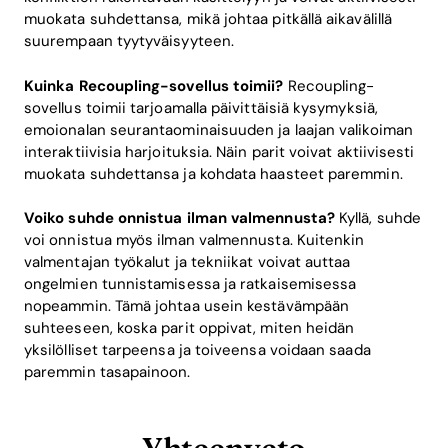
muokata suhdettansa, mikä johtaa pitkällä aikavälillä
suurempaan tyytyväisyyteen.
Kuinka Recoupling-sovellus toimii?
Recoupling-
sovellus toimii tarjoamalla päivittäisiä kysymyksiä,
emoionalan seurantaominaisuuden ja laajan valikoiman
interaktiivisia harjoituksia. Näin parit voivat aktiivisesti
muokata suhdettansa ja kohdata haasteet paremmin.
Voiko suhde onnistua ilman valmennusta?
Kyllä, suhde
voi onnistua myös ilman valmennusta. Kuitenkin
valmentajan työkalut ja tekniikat voivat auttaa
ongelmien tunnistamisessa ja ratkaisemisessa
nopeammin. Tämä johtaa usein kestävämpään
suhteeseen, koska parit oppivat, miten heidän
yksilölliset tarpeensa ja toiveensa voidaan saada
paremmin tasapainoon.