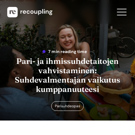
7 min reading time
Pari- ja ihmissuhdetaitojen
vahvistaminen:
Suhdevalmentajan vaikutus
kumppanuuteesi
Parisuhdeopas