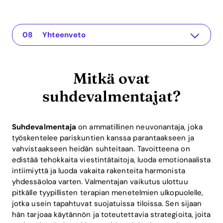
Mitkä ovat suhdevalmentajat?
The app for your relationship
Suhdevalmennuksen merkitys
Innovatiiviset lähestymistavat: Recoupling-sovellus
Käytännön esimerkkejä suhteiden valmennuksesta
Suhdevalmennuksen ROI
Usein kysytyt kysymykset
Yhteenveto
Mitkä ovat
suhdevalmentajat?
Suhdevalmentaja
on ammatillinen neuvonantaja, joka
työskentelee pariskuntien kanssa parantaakseen ja
vahvistaakseen heidän suhteitaan. Tavoitteena on
edistää tehokkaita viestintätaitoja, luoda emotionaalista
intiimiyttä ja luoda vakaita rakenteita harmonista
yhdessäoloa varten. Valmentajan vaikutus ulottuu
pitkälle tyypillisten terapian menetelmien ulkopuolelle,
jotka usein tapahtuvat suojatuissa tiloissa. Sen sijaan
hän tarjoaa käytännön ja toteutettavia strategioita, joita