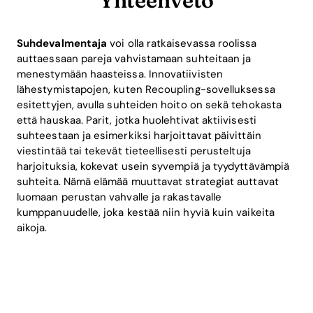
Yhteenveto
Suhdevalmentaja
voi olla ratkaisevassa roolissa
auttaessaan pareja vahvistamaan suhteitaan ja
menestymään haasteissa. Innovatiivisten
lähestymistapojen, kuten Recoupling-sovelluksessa
esitettyjen, avulla suhteiden hoito on sekä tehokasta
että hauskaa. Parit, jotka huolehtivat aktiivisesti
suhteestaan ja esimerkiksi harjoittavat päivittäin
viestintää tai tekevät tieteellisesti perusteltuja
harjoituksia, kokevat usein syvempiä ja tyydyttävämpiä
suhteita. Nämä elämää muuttavat strategiat auttavat
luomaan perustan vahvalle ja rakastavalle
kumppanuudelle, joka kestää niin hyviä kuin vaikeita
aikoja.