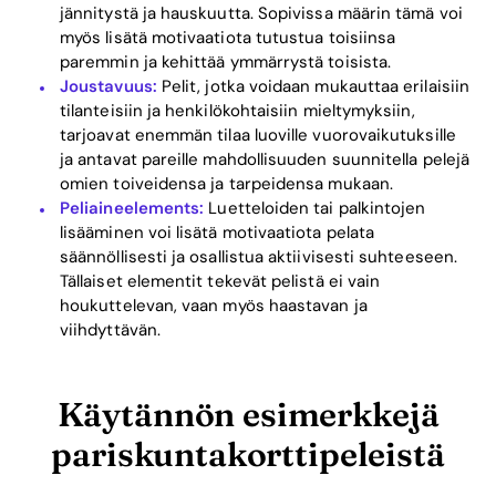
jännitystä ja hauskuutta. Sopivissa määrin tämä voi
myös lisätä motivaatiota tutustua toisiinsa
paremmin ja kehittää ymmärrystä toisista.
Joustavuus:
Pelit, jotka voidaan mukauttaa erilaisiin
tilanteisiin ja henkilökohtaisiin mieltymyksiin,
tarjoavat enemmän tilaa luoville vuorovaikutuksille
ja antavat pareille mahdollisuuden suunnitella pelejä
omien toiveidensa ja tarpeidensa mukaan.
Peliaineelements:
Luetteloiden tai palkintojen
lisääminen voi lisätä motivaatiota pelata
säännöllisesti ja osallistua aktiivisesti suhteeseen.
Tällaiset elementit tekevät pelistä ei vain
houkuttelevan, vaan myös haastavan ja
viihdyttävän.
Käytännön esimerkkejä
pariskuntakorttipeleistä