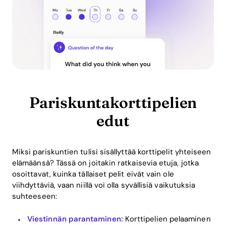
Pariskuntakorttipelien
edut
Miksi pariskuntien tulisi sisällyttää korttipelit yhteiseen
elämäänsä? Tässä on joitakin ratkaisevia etuja, jotka
osoittavat, kuinka tällaiset pelit eivät vain ole
viihdyttäviä, vaan niillä voi olla syvällisiä vaikutuksia
suhteeseen:
Viestinnän parantaminen:
Korttipelien pelaaminen