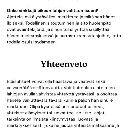
Onko vinkkejä oikean lahjan valitsemiseen?
Ajattele, mikä ystävällesi merkitsee ja mikä saa hänet
iloiseksi. Todellinen sitoutuminen ja aito huolenpito
ovat avaintekijöitä, ja sinun tulisi yrittää sisällyttää
hänen mieltymyksensä ja harrastuksensa lahjoihin, jotta
todella osuisi sydämeen.
Yhteenveto
Etäisuhteet voivat olla haastavia ja vaativat sekä
vaivannäköä että luovuutta. Voit kuitenkin ajateltujen
lahjojen avulla vahvistaa yhteyttä ystävääsi ja osoittaa
hänelle vaikuttavalla tavalla, kuinka paljon hän sinulle
merkitsee. Olipa kyseessä personoidut esineet,
yhteiset elämykset tai luovat tee-se-itse-lahjat,
tärkeintä on ilmaista kiintymystäsi luovasti ja
merkityksellisesti, joka heijastaa yhteistä matkaanne ja