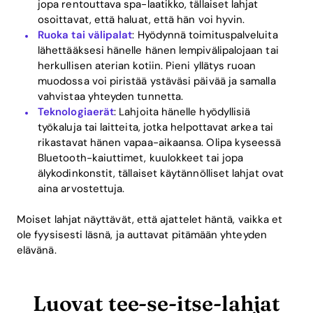
jopa rentouttava spa-laatikko, tällaiset lahjat
osoittavat, että haluat, että hän voi hyvin.
Ruoka tai välipalat
: Hyödynnä toimituspalveluita
lähettääksesi hänelle hänen lempivälipalojaan tai
herkullisen aterian kotiin. Pieni yllätys ruoan
muodossa voi piristää ystäväsi päivää ja samalla
vahvistaa yhteyden tunnetta.
Teknologiaerät
: Lahjoita hänelle hyödyllisiä
työkaluja tai laitteita, jotka helpottavat arkea tai
rikastavat hänen vapaa-aikaansa. Olipa kyseessä
Bluetooth-kaiuttimet, kuulokkeet tai jopa
älykodinkonstit, tällaiset käytännölliset lahjat ovat
aina arvostettuja.
Moiset lahjat näyttävät, että ajattelet häntä, vaikka et
Home
ole fyysisesti läsnä, ja auttavat pitämään yhteyden
elävänä.
Blog
Luovat tee-se-itse-lahjat