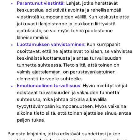
Parantunut viestintä:
Lahjat, jotka herättävät
keskustelua, edistävät avointa ja rehellisempää
viestintää kumppaneiden välillä. Kun keskustelette
jatkuvasti lahjoistanne ja joukkoon liittyvistä
ajatuksista, se voi myös tehdä puolestanne
läheisemmiksi.
Luottamuksen vahvistaminen:
Kun kumppanit
osoittavat, että he ajattelevat toisiaan, se vahvistaa
keskinäistä luottamusta ja antaa turvallisuuden
tunnetta suhteessa. Tieto siitä, että toinen on
valmis ajattelemaan, on perustavanlaatuinen
elementti terveelle suhteelle.
Emotionaalinen turvallisuus:
Hyvin mietityt lahjat
edistävät turvallisuuden ja vakauden tunnetta
suhteessa, mikä johtaa pitkällä aikavälillä
tyydyttävämpään kumppanuuteen. Myös vaikeina
aikoina tieto siitä, että toinen ajattelee sinua, antaa
paljon tukea.
Panosta lahjoihin, jotka edistävät suhdettasi ja koe