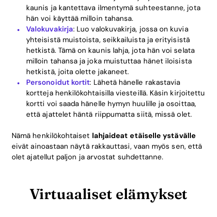
kaunis ja kantettava ilmentymä suhteestanne, jota
hän voi käyttää milloin tahansa.
Valokuvakirja
: Luo valokuvakirja, jossa on kuvia
yhteisistä muistoista, seikkailuista ja erityisistä
hetkistä. Tämä on kaunis lahja, jota hän voi selata
milloin tahansa ja joka muistuttaa hänet iloisista
hetkistä, joita olette jakaneet.
Personoidut kortit
: Lähetä hänelle rakastavia
kortteja henkilökohtaisilla viesteillä. Käsin kirjoitettu
kortti voi saada hänelle hymyn huulille ja osoittaa,
että ajattelet häntä riippumatta siitä, missä olet.
Nämä henkilökohtaiset
lahjaideat etäiselle ystävälle
eivät ainoastaan näytä rakkauttasi, vaan myös sen, että
olet ajatellut paljon ja arvostat suhdettanne.
Virtuaaliset elämykset