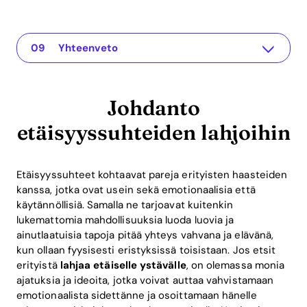
Johdanto etäisyyssuhteiden lahjoihin
The app for your relationship
Personoidut lahjat
Virtuaaliset elämykset
Arjen lahjat
Luovat tee-se-itse-lahjat
Ajateltujen lahjojen ROI-edut
UKK etäisyyssuhteiden lahjoista
Yhteenveto
Johdanto
etäisyyssuhteiden lahjoihin
Etäisyyssuhteet kohtaavat pareja erityisten haasteiden
kanssa, jotka ovat usein sekä emotionaalisia että
käytännöllisiä. Samalla ne tarjoavat kuitenkin
lukemattomia mahdollisuuksia luoda luovia ja
ainutlaatuisia tapoja pitää yhteys vahvana ja elävänä,
kun ollaan fyysisesti eristyksissä toisistaan. Jos etsit
erityistä
lahjaa etäiselle ystävälle
, on olemassa monia
ajatuksia ja ideoita, jotka voivat auttaa vahvistamaan
emotionaalista sidettänne ja osoittamaan hänelle