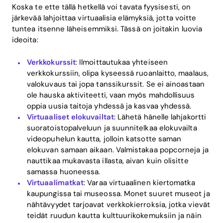
Koska te ette tällä hetkellä voi tavata fyysisesti, on
järkevää lahjoittaa virtuaalisia elämyksiä, jotta voitte
tuntea itsenne läheisemmiksi. Tässä on joitakin luovia
ideoita:
Verkkokurssit
: Ilmoittautukaa yhteiseen
verkkokurssiin, olipa kyseessä ruoanlaitto, maalaus,
valokuvaus tai jopa tanssikurssit. Se ei ainoastaan
ole hauska aktiviteetti, vaan myös mahdollisuus
oppia uusia taitoja yhdessä ja kasvaa yhdessä.
Virtuaaliset elokuvailtat
: Lähetä hänelle lahjakortti
suoratoistopalveluun ja suunnitelkaa elokuvailta
videopuhelun kautta, jolloin katsotte saman
elokuvan samaan aikaan. Valmistakaa popcorneja ja
nauttikaa mukavasta illasta, aivan kuin olisitte
samassa huoneessa.
Virtuaalimatkat
: Varaa virtuaalinen kiertomatka
kaupungissa tai museossa. Monet suuret museot ja
nähtävyydet tarjoavat verkkokierroksia, jotka vievät
teidät ruudun kautta kulttuurikokemuksiin ja näin