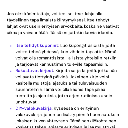
Download
Jos olet kädentaitaja, voi tee-se-itse-lahja olla
täydellinen tapa ilmaista kiintymyksesi. Itse tehdyt
lahjat ovat usein erityisen arvokkaita, koska ne vaativat
aikaa ja vaivannäköä. Tässä on joitakin luovia ideoita:
Itse tehdyt kuponnit
: Luo kupongit asioista, joita
voitte tehdä yhdessä, kun vihdoin tapaatte. Nämä
voivat olla romanttisista illallisista yhteisiin retkiin
ja tarjoavat kannustimen tuleville tapaamisiin.
Rakastavat kirjeet
: Kirjoita sarja kirjeitä, jotka hän
voi avata tiettyinä päivinä. Jokainen kirje voisi
käsitellä muistoja, ajatuksia tai tulevaisuuden
suunnitelmia. Tämä voi olla kaunis tapa jakaa
tunteita ja ajatuksia, jotka arjen rutiinissa usein
unohtuvat.
DIY-valokuvakirja
: Kyseessä on erityinen
valokuvakirja, johon on lisätty pieniä huomautuksia
jokaisen kuvan yhteyteen. Tämä henkilökohtainen
kosketus tekee lahjasta erityisen ja jää muistoksi