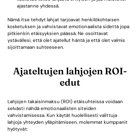
ajastanne yhdessä.
Nämä itse tehdyt lahjat tarjoavat henkilökohtaisen
kosketuksen ja vahvistavat emotionaalista sidettä jopa
pitkienkin etäisyyksien päässä. Ne osoittavat
ystävällesi, että olet ajatellut häntä ja että olet valmis
sijoittamaan suhteeseen.
Ajateltujen lahjojen ROI-
edut
Lahjojen takaisinmaksu (ROI) etäisuhteissa voidaan
selvästi nähdä emotionaalisten siteiden
vahvistamisessa. Kun käytät huolellisesti valittuja
lahjoja yhteyden ylläpitämiseen, molemmat kumppanit
hyötyvät: