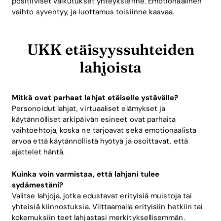
positiiviset vaikutukset yhteyksienne. Emotionaalinen
vaihto syventyy, ja luottamus toisiinne kasvaa.
UKK etäisyyssuhteiden
lahjoista
Mitkä ovat parhaat lahjat etäiselle ystävälle?
Personoidut lahjat, virtuaaliset elämykset ja
käytännölliset arkipäivän esineet ovat parhaita
vaihtoehtoja, koska ne tarjoavat sekä emotionaalista
arvoa että käytännöllistä hyötyä ja osoittavat, että
ajattelet häntä.
Kuinka voin varmistaa, että lahjani tulee
sydämestäni?
Valitse lahjoja, jotka edustavat erityisiä muistoja tai
yhteisiä kiinnostuksia. Viittaamalla erityisiin hetkiin tai
kokemuksiin teet lahjastasi merkityksellisemmän.