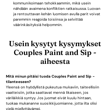
kommunikoimaan tehokkaammin, mikä usein
nähdään avaimena konfliktien ratkaisussa. Luovan
ja rentouttavan kehän luomisen avulla parit voivat
paremmin reagoida toisiinsa ja selvittää
väärinkäsityksiä helpommin.
Usein kysytyt kysymykset
Couples Paint and Sip -
aiheesta
Mitä minun pitäisi tuoda Couples Paint and Sip -
tilanteeseen?
Yleensä on hyödyllistä pukeutua mukaviin, taiteellisiin
vaatteisiin, jotka saattavat mennä likaiseen, jos
väriläikkiä syntyy. Jos juomat eivät kuulu hintaan,
tuokaa mukananne suosikkijuomianne, jotta ilta olisi
vielä miellyttävämpi.