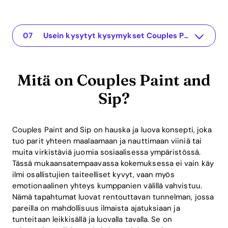
Mitä on Couples Paint and Sip?
The app for your relationship
Kuinka Couples Paint and Sip voi vahvistaa suhteita
Käytännön ohjeet onnistuneeseen Paint and Sip -kokeiluun
Pelillistäminen Paint and Sip -tilanteessa: Leikillinen lähestymistapa suhteiden ylläpitoon
Couples Paint and Sip:n osallistumisen ROI
Usein kysytyt kysymykset Couples Paint and Sip -aiheesta
Mitä on Couples Paint and
Sip?
Couples Paint and Sip on hauska ja luova konsepti, joka
tuo parit yhteen maalaamaan ja nauttimaan viiniä tai
muita virkistäviä juomia sosiaalisessa ympäristössä.
Tässä mukaansatempaavassa kokemuksessa ei vain käy
ilmi osallistujien taiteelliset kyvyt, vaan myös
emotionaalinen yhteys kumppanien välillä vahvistuu.
Nämä tapahtumat luovat rentouttavan tunnelman, jossa
pareilla on mahdollisuus ilmaista ajatuksiaan ja
tunteitaan leikkisällä ja luovalla tavalla. Se on