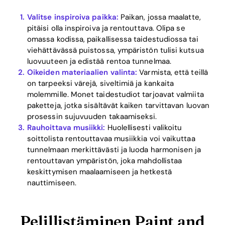
Valitse inspiroiva paikka:
Paikan, jossa maalatte,
pitäisi olla inspiroiva ja rentouttava. Olipa se
omassa kodissa, paikallisessa taidestudiossa tai
viehättävässä puistossa, ympäristön tulisi kutsua
luovuuteen ja edistää rentoa tunnelmaa.
Oikeiden materiaalien valinta:
Varmista, että teillä
on tarpeeksi värejä, siveltimiä ja kankaita
molemmille. Monet taidestudiot tarjoavat valmiita
paketteja, jotka sisältävät kaiken tarvittavan luovan
prosessin sujuvuuden takaamiseksi.
Rauhoittava musiikki:
Huolellisesti valikoitu
soittolista rentouttavaa musiikkia voi vaikuttaa
tunnelmaan merkittävästi ja luoda harmonisen ja
rentouttavan ympäristön, joka mahdollistaa
keskittymisen maalaamiseen ja hetkestä
nauttimiseen.
Home
Pelillistäminen Paint and