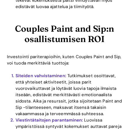
tekevät kokemuksesta paitsi viihdyttävän myös
edistävät luovaa ajattelua ja tiimityötä.
Couples Paint and Sip:n
osallistumisen ROI
Investointi pariterapioihin, kuten Couples Paint and Sip,
voi tuoda merkittäviä tuottoja:
Siteiden vahvistaminen:
Tutkimukset osoittavat,
että yhteiset aktiviteetit, joissa parit
vuorovaikuttavat ja löytävät luovia tapoja ilmaista
itseään, edistävät merkittävästi emotionaalista
sidosta. Aika ja resurssit, jotka sijoitetaan Paint and
Sip -tilanteeseen, maksavat itsensä takaisin
vakaammassa ja terveemmässä suhteessa.
Viestintätaitojen parantaminen:
Luovissa
ympäristöissä syntyvät kokemukset auttavat pareja