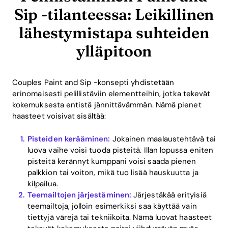
Blog
Sip -tilanteessa: Leikillinen
lähestymistapa suhteiden
Download
ylläpitoon
Couples Paint and Sip -konsepti yhdistetään
erinomaisesti pelillistäviin elementteihin, jotka tekevät
kokemuksesta entistä jännittävämmän. Nämä pienet
haasteet voisivat sisältää:
Pisteiden kerääminen:
Jokainen maalaustehtävä tai
luova vaihe voisi tuoda pisteitä. Illan lopussa eniten
pisteitä kerännyt kumppani voisi saada pienen
palkkion tai voiton, mikä tuo lisää hauskuutta ja
kilpailua.
Teemailtojen järjestäminen:
Järjestäkää erityisiä
teemailtoja, jolloin esimerkiksi saa käyttää vain
tiettyjä värejä tai tekniikoita. Nämä luovat haasteet