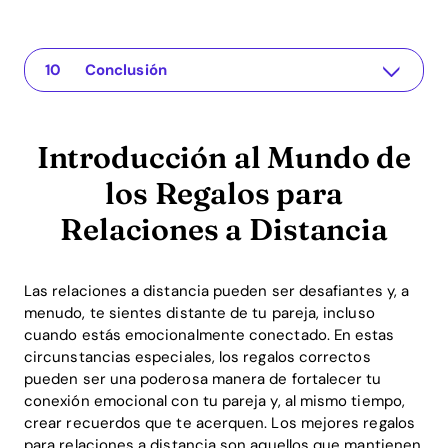
Introducción al Mundo de los Regalos para Relaciones a Distancia
The app for your relationship
1. Regalos Personalizados: Un Toque de Exclusividad
2. Transmisión Digital de Afecto
3. Experiencias Compartidas a Pesar de la Distancia
4. Regalos Prácticos: Apoyo para la Vida Diaria
5. Paquetes Sorprendentes: Regalos que Traen Alegría
Beneficios del ROI de los Regalos para Relaciones a Distancia
Preguntas Frecuentes (FAQ)
Conclusión
Introducción al Mundo de
los Regalos para
Relaciones a Distancia
Las relaciones a distancia pueden ser desafiantes y, a
menudo, te sientes distante de tu pareja, incluso
cuando estás emocionalmente conectado. En estas
circunstancias especiales, los regalos correctos
pueden ser una poderosa manera de fortalecer tu
conexión emocional con tu pareja y, al mismo tiempo,
crear recuerdos que te acerquen. Los mejores regalos
para relaciones a distancia son aquellos que mantienen