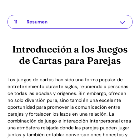
Introducción a los Juegos de Cartas para Parejas
La aplicación para tu relación
Beneficios de los Juegos de Cartas para Parejas
Ingredientes Secretos de Juegos de Cartas para Parejas Exitosos
Ejemplos Prácticos de Juegos de Cartas para Parejas
Retorno sobre la Inversión (ROI) a través de Juegos de Cartas para Parejas
Preguntas Frecuentes (FAQ)
¿Cuáles son los mejores juegos de cartas para parejas?
¿Con qué frecuencia deberían jugar a juegos de cartas las parejas?
¿Qué nicho de juegos es el mejor para parejas comprometidas?
Resumen
Introducción a los Juegos
de Cartas para Parejas
Los juegos de cartas han sido una forma popular de
entretenimiento durante siglos, reuniendo a personas
de todas las edades y orígenes. Sin embargo, ofrecen
no solo diversión pura, sino también una excelente
oportunidad para promover la comunicación entre
parejas y fortalecer los lazos en una relación. La
combinación de juego e interacción interpersonal crea
una atmósfera relajada donde las parejas pueden jugar
juntas y también entablar conversaciones honestas y