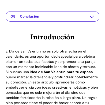
Introducción
The app for your relationship
La Importancia de los Regalos Personales
Ideas Creativas para el Día de San Valentín
Uso de la aplicación Recoupling para el cuidado del amor
Los Retornos: El ROI de las Ideas para San Valentín
Preguntas Frecuentes (FAQ)
Conclusión
Introducción
El Día de San Valentín no es solo otra fecha en el
calendario; es una oportunidad especial para celebrar
el amor en todas sus facetas y sorprender a tu pareja
con un momento inolvidable lleno de afecto y ternura.
Si buscas una
idea de San Valentín para tu esposa
,
puede marcar la diferencia y profundizar notablemente
su conexión. En este artículo, aprenderás cómo
embellecer el día con ideas creativas, empáticas y bien
pensadas que no solo mejorarán el día, sino que
también fortalecerán la relación a largo plazo. Un regalo
bien pensado tiene el poder de hacer sonreír a tu