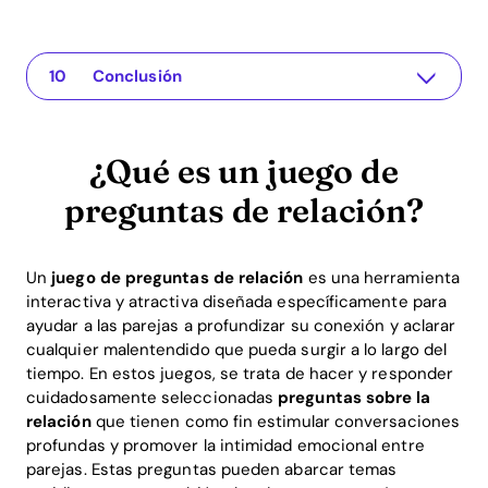
¿Qué es un juego de preguntas de relación?
La aplicación para tu relación
La Importancia de las Preguntas sobre la Relación
Cómo funciona el Juego de Preguntas de Relación de la Aplicación Recoupling
Ejercicios Basados en la Ciencia
Cómo la Gamificación Apoya el Mantenimiento de la Relación
A Qué Puede Llevar un Juego de Preguntas sobre la Relación
Beneficios del ROI del Mantenimiento de las Relaciones a Través de Métodos Innovadores
Preguntas Frecuentes (FAQ)
Conclusión
¿Qué es un juego de
preguntas de relación?
Un
juego de preguntas de relación
es una herramienta
interactiva y atractiva diseñada específicamente para
ayudar a las parejas a profundizar su conexión y aclarar
cualquier malentendido que pueda surgir a lo largo del
tiempo. En estos juegos, se trata de hacer y responder
cuidadosamente seleccionadas
preguntas sobre la
relación
que tienen como fin estimular conversaciones
profundas y promover la intimidad emocional entre
parejas. Estas preguntas pueden abarcar temas