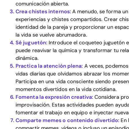
comunicación abierta.
Crea chistes internos:
A menudo, se forma un 
experiencias y chistes compartidos. Crear chis
identidad de la pareja y proporcionar un espac
la vida se vuelve abrumadora.
Sé juguetón:
Introduce el coqueteo juguetón en
puede reavivar la química y transformar tu rel
dinámica.
Practica la atención plena:
A veces, podemos 
vidas diarias que olvidamos abrazar los mome
Participa en una vida consciente siendo prese
momentos divertidos en la vida cotidiana.
Fomenta la expresión creativa:
Considera prob
improvisación. Estas actividades pueden ayud
fomentar el trabajo en equipo e inyectar nueva 
Comparte memes o contenido divertido:
En l
compartir memes, videos o incluso un episodi