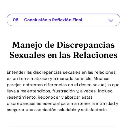
Manejo de Discrepancias Sexuales en las Relaciones
The app for your relationship
Entendiendo el Problema
Soluciones Prácticas o Perspectivas
Conclusión o Reflexión Final
Manejo de Discrepancias
Sexuales en las Relaciones
Entender las discrepancias sexuales en las relaciones
es un tema matizado y a menudo sensible. Muchas
parejas enfrentan diferencias en el deseo sexual, lo que
lleva a malentendidos, frustración y, a veces, incluso
resentimiento. Reconocer y abordar estas
discrepancias es esencial para mantener la intimidad y
asegurar una asociación saludable y satisfactoria.