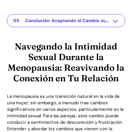
Navegando la Intimidad Sexual Durante la Menopausia: Reavivando la Conexión en Tu Relación
The app for your relationship
Entendiendo el Problema
Soluciones Prácticas y Perspectivas
Conclusión: Aceptando el Cambio Juntos
Navegando la Intimidad
Sexual Durante la
Menopausia: Reavivando la
Conexión en Tu Relación
La menopausia es una transición natural en la vida de
una mujer, sin embargo, a menudo trae cambios
significativos en varios aspectos, particularmente en la
intimidad sexual. Para las parejas, este cambio puede
conducir a sentimientos de desconexión y frustración.
Entender y abordar los cambios que vienen con la