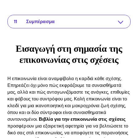
Εισαγωγή στη σημασία της επικοινωνίας στις σχέσεις
Η εφαρμογή για τη σχέση σας
Τα καλύτερα βιβλία για την επικοινωνία στις σχέσεις
Πώς τα βιβλία για την επικοινωνία στις σχέσεις μπορούν να βοηθήσουν
Πρακτικά παραδείγματα για καλύτερη επικοινωνία
Οφέλη ROI από βιβλία επικοινωνίας στις σχέσεις
Συχνές ερωτήσεις σχετικά με τα βιβλία για την επικοινωνία στις σχέσεις
Πώς μπορούν τα βιβλία να βελτιώσουν τις επικοινωνιακές μου δεξιότητες;
Ποιο βιβλίο θα πρέπει να διαβάσω πρώτα;
Πόσο συχνά θα πρέπει να διαβάζω βιβλία για την επικοινωνία;
Συμπέρασμα
Εισαγωγή στη σημασία της
επικοινωνίας στις σχέσεις
Η επικοινωνία είναι αναμφίβολα η καρδιά κάθε σχέσης.
Επηρεάζει όχι μόνο πώς εκφράζουμε τα συναισθήματά
μας, αλλά και πώς ανταγωνιζόμαστε τις ανάγκες, επιθυμίες
και φόβους του συντρόφου μας. Καλή επικοινωνία είναι το
κλειδί για μια ικανοποιητική και μακροχρόνια ζωή σχέσης,
όπου και οι δύο σύντροφοι είναι συναισθηματικά
συντονισμένοι.
Βιβλία για την επικοινωνία στις σχέσεις
προσφέρουν μια εξαιρετική αφετηρία για να βελτιώσετε το
δικό σας στιλ επικοινωνίας, να αποφύγετε τις παρανοήσεις