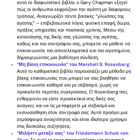
αυτό το διαφωτιστικό βιβλίο, ο Gary Chapman εξηγεί
πώς οι άνθρωποι εκφράζουν την αγάπη με διάφορους
τρόπους. Αναγνωρίζει πέντε βασικές “γλώσσες της
αγάπης” – επιβεβαιωτικά λόγια, φυσική επαφή, δώρα,
πράξεις υπηρεσίας και ποιοτικός χρόνος. Μέσω της
κατανόησης της δικής σας γλώσσας της αγάπης,
καθώς και του συντρόφου σας, μπορείτε να μάθετε να
επικοινωνείτε πιο αποτελεσματικά και πιο αγαπημένα,
δημιουργώντας μια βαθύτερη σύνδεση.
“Μη βίαιη επικοινωνία” του Marshall B. Rosenberg
:
Αυτό το καθοριστικό βιβλίο παρουσιάζει μια μέθοδο μη
βίαιης επικοινωνίας που μπορεί να σας βοηθήσει να
επικοινωνείτε καθαρά και με σεβασμό, χωρίς να
προκαλείτε περιττές συγκρούσεις. Ο Rosenberg σας
ενθαρρύνει να είστε προσεκτικοί στις δικές σας
ανάγκες και να τις μεταφέρετε με σεβασμό και
ενσυναίσθηση στον σύντροφό σας. Αυτό προάγει μια
ατμόσφαιρα ανοιχτότητας και είναι ιδιαίτερα χρήσιμο
στις δύσκολες συζητήσεις.
“Μιλήστε μεταξύ σας” του Friedemann Schulz von
Thun
: Σε αυτό το έργο παρουσιάζεται μια πρακτική