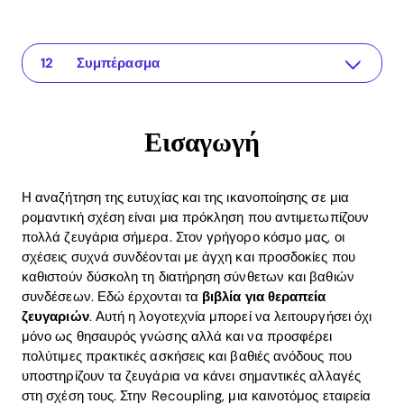
Εισαγωγή
The app for your relationship
Γιατί βιβλία για θεραπεία ζευγαριών;
Κορυφαία βιβλία για θεραπεία ζευγαριών
Πώς να χρησιμοποιείτε βιβλία αποτελεσματικά
Οφέλη ROI από θεραπεία ζευγαριών
Πώς βοηθά η εφαρμογή Recoupling
Συχνές Ερωτήσεις
Ποια είναι τα οφέλη από τη χρήση βιβλίων για θεραπεία ζευγαριών;
Πόσο συχνά πρέπει τα ζευγάρια να διαβάζουν βιβλία για θεραπεία;
Μπορεί η εφαρμογή Recoupling να αντικαταστήσει τα βιβλία για θεραπεία ζευγαριών;
Συμπέρασμα
Εισαγωγή
Η αναζήτηση της ευτυχίας και της ικανοποίησης σε μια
ρομαντική σχέση είναι μια πρόκληση που αντιμετωπίζουν
πολλά ζευγάρια σήμερα. Στον γρήγορο κόσμο μας, οι
σχέσεις συχνά συνδέονται με άγχη και προσδοκίες που
καθιστούν δύσκολη τη διατήρηση σύνθετων και βαθιών
συνδέσεων. Εδώ έρχονται τα
βιβλία για θεραπεία
ζευγαριών
. Αυτή η λογοτεχνία μπορεί να λειτουργήσει όχι
μόνο ως θησαυρός γνώσης αλλά και να προσφέρει
πολύτιμες πρακτικές ασκήσεις και βαθιές ανόδους που
υποστηρίζουν τα ζευγάρια να κάνει σημαντικές αλλαγές
στη σχέση τους. Στην Recoupling, μια καινοτόμος εταιρεία