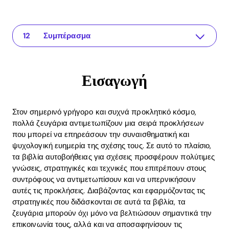
Εισαγωγή
The app for your relationship
Γιατί είναι σημαντικά τα βιβλία αυτοβοήθειας για σχέσεις
Συνιστώμενα βιβλία αυτοβοήθειας για σχέσεις
Πρακτικά παραδείγματα εφαρμογής βιβλίων αυτοβοήθειας
Ο ρόλος της εφαρμογής Recoupling
Οφέλη ROI από την επένδυση σε βιβλία αυτοβοήθειας
Συχνές ερωτήσεις (FAQ)
1. Πώς μπορώ να επιλέξω το κατάλληλο βιβλίο αυτοβοήθειας για τη σχέση μου;
2. Πώς ενσωματώνουμε τα διδάγματα από τα βιβλία στην καθημερινότητά μας;
3. Υπάρχουν συγκεκριμένα βιβλία που συμπληρώνουν τη χρήση της εφαρμογής Recoupling;
Συμπέρασμα
Εισαγωγή
Στον σημερινό γρήγορο και συχνά προκλητικό κόσμο,
πολλά ζευγάρια αντιμετωπίζουν μια σειρά προκλήσεων
που μπορεί να επηρεάσουν την συναισθηματική και
ψυχολογική ευημερία της σχέσης τους. Σε αυτό το πλαίσιο,
τα βιβλία αυτοβοήθειας για σχέσεις προσφέρουν πολύτιμες
γνώσεις, στρατηγικές και τεχνικές που επιτρέπουν στους
συντρόφους να αντιμετωπίσουν και να υπερνικήσουν
αυτές τις προκλήσεις. Διαβάζοντας και εφαρμόζοντας τις
στρατηγικές που διδάσκονται σε αυτά τα βιβλία, τα
ζευγάρια μπορούν όχι μόνο να βελτιώσουν σημαντικά την
επικοινωνία τους, αλλά και να αποσαφηνίσουν τις