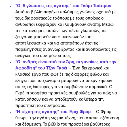
“Οι 5 γλώσσες της αγάπης” του Γκάρι Τσάπμαν
–
Αυτό το βιβλίο παρέχει πολύτιμες γνώσεις σχετικά με
τους διαφορετικούς τρόπους με τους οποίους οι
άνθρωποι εκφράζουν και λαμβάνουν αγάπη. Μέσω
της κατανόησης αυτών των πέντε γλωσσών, τα
ζευγάρια μπορούν να επικοινωνούν πιο
αποτελεσματικά και να αποτρέπουν έτσι τις
παρεξηγήσεις αναγνωρίζοντας και ικανοποιώντας τις
ανάγκες του συντρόφου τους.
“Οι άνδρες είναι από τον Άρη, οι γυναίκες από την
Αφροδίτη” του Τζον Γκρέι
– Ένα διαχρονικό και
κλασικό έργο που φωτίζει τις διαφορές φύλου και
εξηγεί πώς τα ζευγάρια μπορούν να υπερνικήσουν
αυτές τις διαφορές για να συμβιώνουν αρμονικά. Ο
Γκρέι προσφέρει πρακτικές συμβουλές για το πώς να
κατανοήσουν και να αποδεχτούν καλύτερα την
προοπτική του συντρόφου.
“Η τέχνη της αγάπης” του Έριχ Φρομ
– Ο Φρομ
θεωρεί την αγάπη ως μια τέχνη, που απαιτεί εξάσκηση
και δέσμευση. Το βιβλίο του προσφέρει βαθύτερες