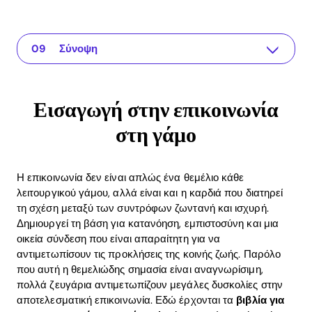
Εισαγωγή στην επικοινωνία στη γάμο
The app for your relationship
Συνιστώμενα βιβλία για την επικοινωνία στη γάμο
Τεχνικές εξηγήσεις για τα εμπόδια στην επικοινωνία
Πρακτικά παραδείγματα για τη βελτίωση της επικοινωνίας
Η ROI της επικοινωνίας στη γάμο
Πώς μπορεί να βοηθήσει η εφαρμογή Recoupling
Συχνές ερωτήσεις σχετικά με τα βιβλία επικοινωνίας στη γάμο
Σύνοψη
Εισαγωγή στην επικοινωνία
στη γάμο
Η επικοινωνία δεν είναι απλώς ένα θεμέλιο κάθε
λειτουργικού γάμου, αλλά είναι και η καρδιά που διατηρεί
τη σχέση μεταξύ των συντρόφων ζωντανή και ισχυρή.
Δημιουργεί τη βάση για κατανόηση, εμπιστοσύνη και μια
οικεία σύνδεση που είναι απαραίτητη για να
αντιμετωπίσουν τις προκλήσεις της κοινής ζωής. Παρόλο
που αυτή η θεμελιώδης σημασία είναι αναγνωρίσιμη,
πολλά ζευγάρια αντιμετωπίζουν μεγάλες δυσκολίες στην
αποτελεσματική επικοινωνία. Εδώ έρχονται τα
βιβλία για