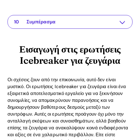
Εισαγωγή στις ερωτήσεις Icebreaker για ζευγάρια
Η εφαρμογή για τη σχέση σας
Τα πλεονεκτήματα των ερωτήσεων Icebreaker
Παραδείγματα ερωτήσεων Icebreaker
Ο ρόλος της εφαρμογής Recoupling στη βελτίωση της επικοινωνίας
Ενσωμάτωση επιστημονικών γνώσεων
Gamification για περισσότερη κινητοποίηση
ROI: Τα μακροχρόνια οφέλη των ερωτήσεων Icebreaker
Συχνές ερωτήσεις (FAQ)
Συμπέρασμα
Εισαγωγή στις ερωτήσεις
Icebreaker για ζευγάρια
Οι σχέσεις ζουν από την επικοινωνία, αυτό δεν είναι
μυστικό. Οι ερωτήσεις Icebreaker για ζευγάρια είναι ένα
εξαιρετικά αποτελεσματικό εργαλείο για να ξεκινήσουν
συνομιλίες, να απομακρύνουν παρανοήσεις και να
δημιουργήσουν βαθύτερους δεσμούς μεταξύ των
συντρόφων. Αυτές οι ερωτήσεις προάγουν όχι μόνο την
ανταλλαγή σκέψεων και συναισθημάτων, αλλά βοηθούν
επίσης τα ζευγάρια να ανακαλύψουν κοινά ενδιαφέροντα
και αξίες σε ένα χαλαρωτικό περιβάλλον. Είτε είστε