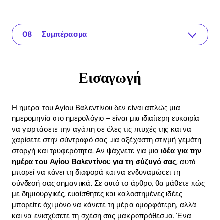
Εισαγωγή
The app for your relationship
Η σημασία των προσωπικών δώρων
Δημιουργικές ιδέες για την ημέρα του Αγίου Βαλεντίνου
Η χρήση της εφαρμογής Recoupling για την φροντίδα της αγάπης
Η απόδοση: ROI των ιδεών για την ημέρα του Αγίου Βαλεντίνου
Συχνές ερωτήσεις (FAQ)
Συμπέρασμα
Εισαγωγή
Η ημέρα του Αγίου Βαλεντίνου δεν είναι απλώς μια
ημερομηνία στο ημερολόγιο – είναι μια ιδιαίτερη ευκαιρία
να γιορτάσετε την αγάπη σε όλες τις πτυχές της και να
χαρίσετε στην σύντροφό σας μια αξέχαστη στιγμή γεμάτη
στοργή και τρυφερότητα. Αν ψάχνετε για μια
ιδέα για την
ημέρα του Αγίου Βαλεντίνου για τη σύζυγό σας
, αυτό
μπορεί να κάνει τη διαφορά και να ενδυναμώσει τη
σύνδεσή σας σημαντικά. Σε αυτό το άρθρο, θα μάθετε πώς
με δημιουργικές, ευαίσθητες και καλοστημένες ιδέες
μπορείτε όχι μόνο να κάνετε τη μέρα ομορφότερη, αλλά
και να ενισχύσετε τη σχέση σας μακροπρόθεσμα. Ένα