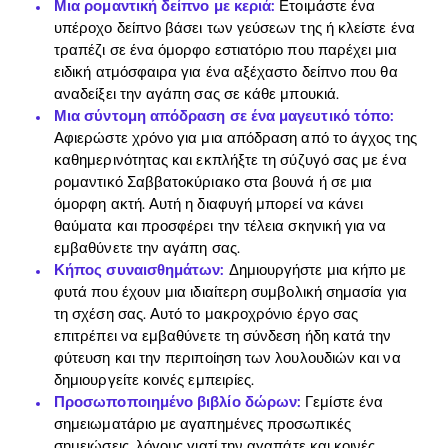
Μια ρομαντική δείπνο με κεριά:
Ετοιμάστε ένα
υπέροχο δείπνο βάσει των γεύσεων της ή κλείστε ένα
τραπέζι σε ένα όμορφο εστιατόριο που παρέχει μια
ειδική ατμόσφαιρα για ένα αξέχαστο δείπνο που θα
αναδείξει την αγάπη σας σε κάθε μπουκιά.
Μια σύντομη απόδραση σε ένα μαγευτικό τόπο:
Αφιερώστε χρόνο για μια απόδραση από το άγχος της
καθημερινότητας και εκπλήξτε τη σύζυγό σας με ένα
ρομαντικό Σαββατοκύριακο στα βουνά ή σε μια
όμορφη ακτή. Αυτή η διαφυγή μπορεί να κάνει
θαύματα και προσφέρει την τέλεια σκηνική για να
εμβαθύνετε την αγάπη σας.
Κήπος συναισθημάτων:
Δημιουργήστε μια κήπο με
φυτά που έχουν μια ιδιαίτερη συμβολική σημασία για
τη σχέση σας. Αυτό το μακροχρόνιο έργο σας
επιτρέπει να εμβαθύνετε τη σύνδεση ήδη κατά την
φύτευση και την περιποίηση των λουλουδιών και να
δημιουργείτε κοινές εμπειρίες.
Προσωποποιημένο βιβλίο δώρων:
Γεμίστε ένα
σημειωματάριο με αγαπημένες προσωπικές
σημειώσεις, λόγους γιατί την αγαπάτε και κοινές