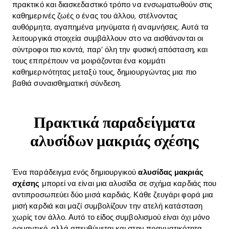
πρακτικό και διασκεδαστικό τρόπο να ενσωματωθούν στις
καθημερινές ζωές ο ένας του άλλου, στέλνοντας
αυθόρμητα, αγαπημένα μηνύματα ή αναμνήσεις. Αυτά τα
λειτουργικά στοιχεία συμβάλλουν στο να αισθάνονται οι
σύντροφοι πιο κοντά, παρ’ όλη την φυσική απόσταση, και
τους επιτρέπουν να μοιράζονται ένα κομμάτι
καθημερινότητας μεταξύ τους, δημιουργώντας μια πιο
βαθιά συναισθηματική σύνδεση.
Πρακτικά παραδείγματα
Home
αλυσίδων μακριάς σχέσης
Blog
Ένα παράδειγμα ενός δημιουργικού
αλυσίδας μακριάς
σχέσης
μπορεί να είναι μια αλυσίδα σε σχήμα καρδιάς που
Download
αντιπροσωπεύει δύο μισά καρδιάς. Κάθε ζευγάρι φορά μια
μισή καρδιά και μαζί συμβολίζουν την ατελή κατάσταση
χωρίς τον άλλο. Αυτό το είδος συμβολισμού είναι όχι μόνο
ρομαντικό, αλλά απευθύνεται και στην πραγματικότητα