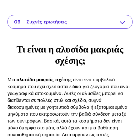
Τι είναι η αλυσίδα μακριάς σχέσης;
Η εφαρμογή για τη σχέση σας
Γιατί είναι σημαντικές οι αλυσίδες μακριάς σχέσης;
Συναισθηματικά οφέλη της αλυσίδας
Τεχνικές εξηγήσεις για κοσμήματα μακριάς σχέσης
Πρακτικά παραδείγματα αλυσίδων μακριάς σχέσης
Οφέλη ROI μιας αλυσίδας μακριάς σχέσης
Συμπληρωματικές σκέψεις για μακρινές σχέσεις
Συχνές ερωτήσεις
Τι είναι η αλυσίδα μακριάς
σχέσης;
Μια
αλυσίδα μακριάς σχέσης
είναι ένα συμβολικό
κόσμημα που έχει σχεδιαστεί ειδικά για ζευγάρια που είναι
γεωγραφικά αποκομμένα. Αυτές οι αλυσίδες μπορεί να
διατίθενται σε πολλές στυλ και σχέδια, συχνά
διακοσμημένες με γοητευτικά σύμβολα ή εξατομικευμένα
μηνύματα που εκπροσωπούν την βαθιά σύνδεση μεταξύ
των συντρόφων. Βασικά, αυτά τα κοσμήματα δεν είναι
μόνο όμορφα στο μάτι, αλλά έχουν και μια βαθύτερη
συναισθηματική σημασία. Λειτουργούν ως απτές