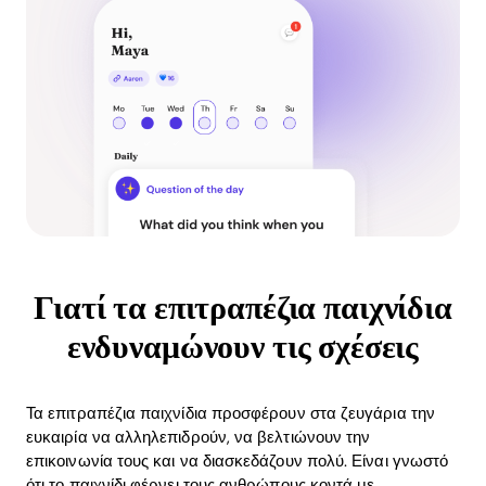
Γιατί τα επιτραπέζια παιχνίδια
ενδυναμώνουν τις σχέσεις
Τα επιτραπέζια παιχνίδια προσφέρουν στα ζευγάρια την
ευκαιρία να αλληλεπιδρούν, να βελτιώνουν την
επικοινωνία τους και να διασκεδάζουν πολύ. Είναι γνωστό
ότι το παιχνίδι φέρνει τους ανθρώπους κοντά με