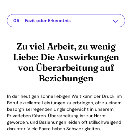
Zu viel Arbeit, zu wenig Liebe: Die Auswirkungen von Überarbeitung auf Beziehungen
Die App für Ihre Beziehung
Das Problem verstehen
Praktische Lösungen oder Einblicke
Fazit oder Erkenntnis
Zu viel Arbeit, zu wenig
Liebe: Die Auswirkungen
von Überarbeitung auf
Beziehungen
In der heutigen schnelllebigen Welt kann der Druck, im
Beruf exzellente Leistungen zu erbringen, oft zu einem
besorgniserregenden Ungleichgewicht in unserem
Privatleben führen. Überarbeitung ist zur Norm
geworden, und Beziehungen leiden oft stillschweigend
darunter. Viele Paare haben Schwierigkeiten,