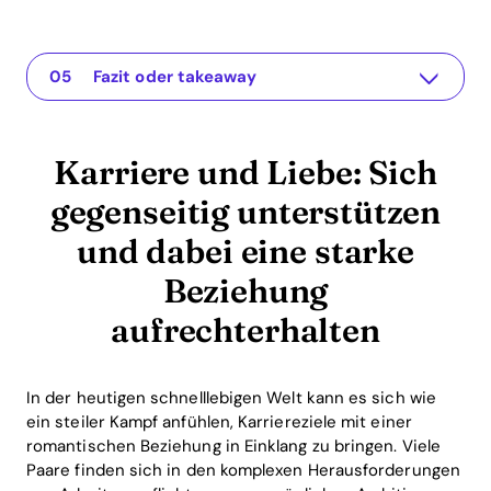
Karriere und Liebe: Sich gegenseitig unterstützen und dabei eine starke Beziehung aufrechterhalten
The app for your relationship
Das Problem verstehen
Praktische Lösungen oder Einsichten
Fazit oder takeaway
Karriere und Liebe: Sich
gegenseitig unterstützen
und dabei eine starke
Beziehung
aufrechterhalten
In der heutigen schnelllebigen Welt kann es sich wie
ein steiler Kampf anfühlen, Karriereziele mit einer
romantischen Beziehung in Einklang zu bringen. Viele
Paare finden sich in den komplexen Herausforderungen