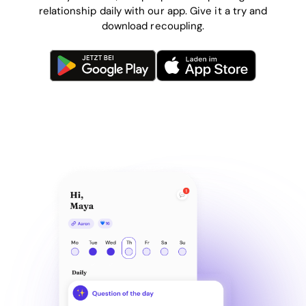
relationship daily with our app. Give it a try and
download recoupling.