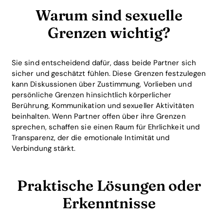
Warum sind sexuelle
Grenzen wichtig?
Sie sind entscheidend dafür, dass beide Partner sich
sicher und geschätzt fühlen. Diese Grenzen festzulegen
kann Diskussionen über Zustimmung, Vorlieben und
persönliche Grenzen hinsichtlich körperlicher
Berührung, Kommunikation und sexueller Aktivitäten
beinhalten. Wenn Partner offen über ihre Grenzen
sprechen, schaffen sie einen Raum für Ehrlichkeit und
Transparenz, der die emotionale Intimität und
Verbindung stärkt.
Praktische Lösungen oder
Erkenntnisse