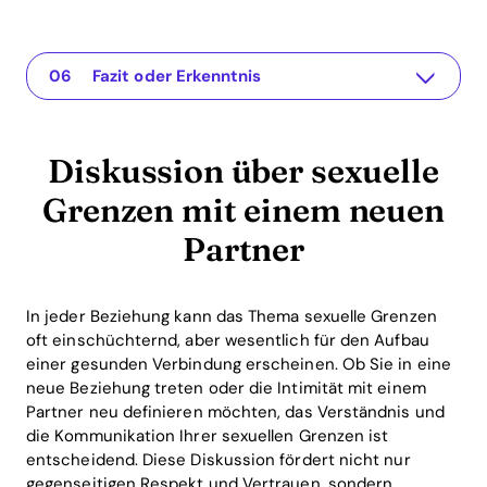
Diskussion über sexuelle Grenzen mit einem neuen Partner
Die App für Ihre Beziehung
Das Verständnis des Themas
Warum sind sexuelle Grenzen wichtig?
Praktische Lösungen oder Erkenntnisse
Fazit oder Erkenntnis
Diskussion über sexuelle
Grenzen mit einem neuen
Partner
In jeder Beziehung kann das Thema sexuelle Grenzen
oft einschüchternd, aber wesentlich für den Aufbau
einer gesunden Verbindung erscheinen. Ob Sie in eine
neue Beziehung treten oder die Intimität mit einem
Partner neu definieren möchten, das Verständnis und
die Kommunikation Ihrer sexuellen Grenzen ist
entscheidend. Diese Diskussion fördert nicht nur
gegenseitigen Respekt und Vertrauen, sondern