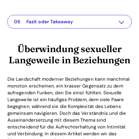
Überwindung sexueller Langeweile in Beziehungen
The app for your relationship
Das Verständnis des Problems
Praktische Lösungen oder Einsichten
Fazit oder Takeaway
Überwindung sexueller
Langeweile in Beziehungen
Die Landschaft moderner Beziehungen kann manchmal
monoton erscheinen, ein krasser Gegensatz zu dem
aufregenden Funken, den Sie einst fühlten. Sexuelle
Langeweile ist ein häufiges Problem, dem viele Paare
begegnen, während sie die Komplexität des Lebens
gemeinsam navigieren. Doch das Verständnis und die
Auseinandersetzung mit diesem Thema sind
entscheidend für die Aufrechterhaltung von Intimität
und Verbindung. In diesem Artikel werden wir das