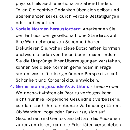
physisch als auch emotional anziehend finden.
Teilen Sie positive Gedanken über sich selbst und
übereinander, sei es durch verbale Bestätigungen
oder Liebesnotizen.
Soziale Normen herausfordern:
Anerkennen Sie
den Einfluss, den gesellschaftliche Standards auf
Ihre Wahrnehmung von Schönheit haben.
Diskutieren Sie, woher diese Botschaften kommen
und wie sie jeden von Ihnen beeinflussen. Indem
Home
Sie die Ursprünge Ihrer Überzeugungen verstehen,
können Sie diese Normen gemeinsam in Frage
Blog
stellen, was hilft, eine gesündere Perspektive auf
Schönheit und Körperbild zu entwickeln.
Gemeinsame gesunde Aktivitäten:
Fitness- oder
Wellnessaktivitäten als Paar zu verfolgen, kann
Download
nicht nur Ihre körperliche Gesundheit verbessern,
sondern auch Ihre emotionale Verbindung stärken.
Ob Wandern, Yoga oder Tanzkurse, sich auf
Gesundheit und Genuss anstatt auf das Aussehen
zu konzentrieren, kann die Prioritäten verschieben