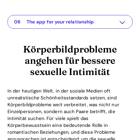
Körperbildprobleme angehen für bessere sexuelle Intimität
The app for your relationship
Das Problem verstehen
Praktische Lösungen oder Einsichten
Fazit oder Erkenntnis
The app for your relationship
Körperbildprobleme
angehen für bessere
sexuelle Intimität
In der heutigen Welt, in der soziale Medien oft
unrealistische Schönheitsstandards setzen, sind
Körperbildprobleme weit verbreitet, was nicht nur
Einzelpersonen, sondern auch Paare betrifft, die
Intimität suchen. Für viele spielt das
Körperbewusstsein eine bedeutende Rolle in
romantischen Beziehungen, und diese Probleme
anzusprechen ist entscheidend, um die sexuelle