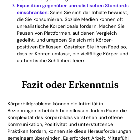
Exposition gegenüber unrealistischen Standards
einschränken:
Seien Sie sich der Inhalte bewusst,
die Sie konsumieren. Soziale Medien können oft
unrealistische Körperideale fördern. Machen Sie
Pausen von Plattformen, auf denen Vergleich
gedeiht, und umgeben Sie sich mit Körper-
positiven Einflüssen. Gestalten Sie Ihren Feed so,
dass er Konten umfasst, die vielfältige Körper und
authentische Schönheit feiern.
Fazit oder Erkenntnis
Körperbildprobleme können die Intimität in
Beziehungen erheblich beeinflussen. Indem Paare die
Komplexität des Körperbildes verstehen und offene
Kommunikation, Positivität und unterstützende
Praktiken fördern, können sie diese Herausforderungen
gemeinsam überwinden. Es erfordert Arbeit, Mitgefühl