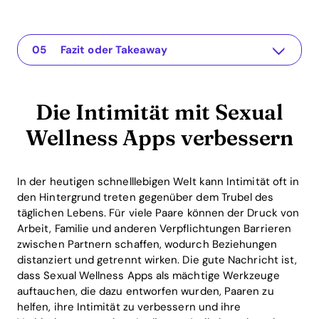
Die Intimität mit Sexual Wellness Apps verbessern
The app for your relationship
Das Problem verstehen
Praktische Lösungen oder Einsichten
Fazit oder Takeaway
Die Intimität mit Sexual
Wellness Apps verbessern
In der heutigen schnelllebigen Welt kann Intimität oft in
den Hintergrund treten gegenüber dem Trubel des
täglichen Lebens. Für viele Paare können der Druck von
Arbeit, Familie und anderen Verpflichtungen Barrieren
zwischen Partnern schaffen, wodurch Beziehungen
distanziert und getrennt wirken. Die gute Nachricht ist,
dass Sexual Wellness Apps als mächtige Werkzeuge
auftauchen, die dazu entworfen wurden, Paaren zu
helfen, ihre Intimität zu verbessern und ihre