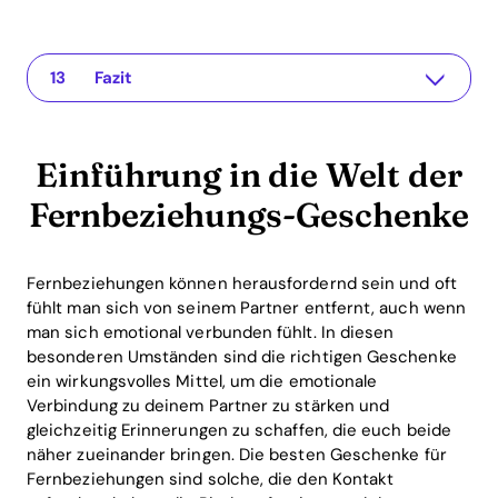
Einführung in die Welt der Fernbeziehungs-Geschenke
The app for your relationship
1. Personalisierte Geschenke: Ein Hauch von Einzigartigkeit
2. Digitale Übertragung von Zuneigung
3. Gemeinsame Erlebnisse trotz Distanz
4. Praktische Geschenke: Unterstützung für den Alltag
5. Überraschungspakete: Geschenke, die Freude bringen
ROI-Vorteile von Geschenken für Fernbeziehungen
Häufig gestellte Fragen (FAQ)
Was sind die besten Geschenke für Fernbeziehungen?
Wie kann ich die Distanz in einer Beziehung überbrücken?
Welche Rolle spielt die Kommunikation in Fernbeziehungen?
Fazit
Einführung in die Welt der
Fernbeziehungs-Geschenke
Fernbeziehungen können herausfordernd sein und oft
fühlt man sich von seinem Partner entfernt, auch wenn
man sich emotional verbunden fühlt. In diesen
besonderen Umständen sind die richtigen Geschenke
ein wirkungsvolles Mittel, um die emotionale
Verbindung zu deinem Partner zu stärken und
gleichzeitig Erinnerungen zu schaffen, die euch beide
näher zueinander bringen. Die besten Geschenke für
Fernbeziehungen sind solche, die den Kontakt