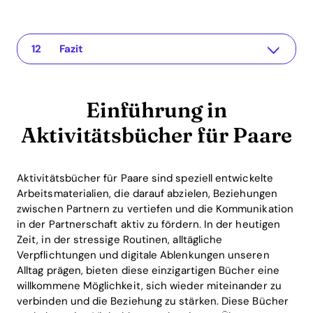
Einführung in Aktivitätsbücher für Paare
The app for your relationship
Warum sind Aktivitätsbücher wichtig für Paare?
Einblick in die Funktionen des Recoupling-Apps
Beispiele für Aktivitäten in Bücher
Rendite und Vorteile von Aktivitätsbüchern
FAQ: Häufige Fragen zu Aktivitätsbüchern für Paare
Was sind Aktivitätsbücher für Paare?
Wie oft sollten Paare Aktivitätsbücher nutzen?
Wie kann die Recoupling-App helfen?
Woher wissen wir, dass diese Bücher wirklich helfen?
Fazit
Einführung in
Aktivitätsbücher für Paare
Aktivitätsbücher für Paare sind speziell entwickelte
Arbeitsmaterialien, die darauf abzielen, Beziehungen
zwischen Partnern zu vertiefen und die Kommunikation
in der Partnerschaft aktiv zu fördern. In der heutigen
Zeit, in der stressige Routinen, alltägliche
Verpflichtungen und digitale Ablenkungen unseren
Alltag prägen, bieten diese einzigartigen Bücher eine
willkommene Möglichkeit, sich wieder miteinander zu
verbinden und die Beziehung zu stärken. Diese Bücher