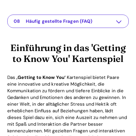
Einführung in das 'Getting to Know You' Kartenspiel
Die App für Ihre Beziehung
Die Vorteile eines Kennenlernspiel
Beispiele für Fragen im 'Getting to Know You' Kartenspiel
Integration von Gamification in Beziehungen
Die Rückflüsse von Kennenlernspielen
Fazit: Warum Paare das 'Getting to Know You' Kartenspiel spielen sollten
Häufig gestellte Fragen (FAQ)
Einführung in das 'Getting
to Know You' Kartenspiel
Das
‚Getting to Know You‘
Kartenspiel bietet Paare
eine innovative und kreative Möglichkeit, die
Kommunikation zu fördern und tiefere Einblicke in die
Gedanken und Emotionen des anderen zu gewinnen. In
einer Welt, in der alltäglicher Stress und Hektik oft
erheblichen Einfluss auf Beziehungen haben, lädt
dieses Spiel dazu ein, sich eine Auszeit zu nehmen und
mit Spaß und Interaktion die Partner besser
kennenzulernen. Mit gezielten Fragen und interaktiven