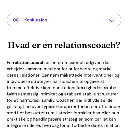
Hvad er en relationscoach?
The app for your relationship
Betydningen af relationscoaching
Innovative tilgange: Recoupling App
Praktiske eksempler på relationscoaching
ROI fra relationscoaching
Ofte stillede spørgsmål
Konklusion
Hvad er en relationscoach?
En
relationscoach
er en professionel rådgiver, der
arbejder sammen med par for at forbedre og styrke
deres relationer. Gennem målrettede interventioner og
individuelle strategier har coachen til opgave at
fremme effektive kommunikationsfærdigheder, skabe
følelsesmæssig intimitet og etablere stabile strukturer
for et harmonisk samliv. Coachen har indflydelse, der
går langt ud over typiske terapi metoder, der ofte finder
sted i et beskyttet rum. I stedet formidler han eller hun
praktiske og handlingsbare strategier, som par let kan
integrere i deres hverdag for at forbedre deres relation