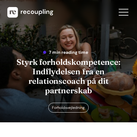
7 min reading time
Styrk forholdskompetence:
Indflydelsen fra en
relationscoach på dit
partnerskab
Forholdsvejledning