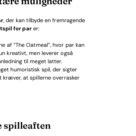
ntære muligheder
ar
, der kan tilbyde en fremragende
tspil for par
er:
erne af “The Oatmeal”, hvor par kan
un kreativt, men leverer også
nledning til meget latter.
eget humoristisk spil, der sigter
 kræver, at spillerne overrasker
e spilleaften