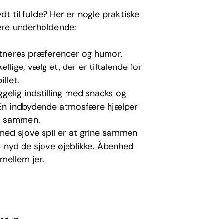
dt til fulde? Her er nogle praktiske
ere underholdende:
rtneres præferencer og humor.
llige; vælg et, der er tiltalende for
llet.
gelig indstilling med snacks og
. En indbydende atmosfære hjælper
en sammen.
ed sjove spil er at grine sammen
og nyd de sjove øjeblikke. Åbenhed
mellem jer.