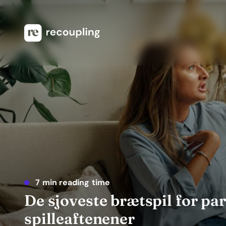
7 min reading time
De sjoveste brætspil for pa
spilleaftenener