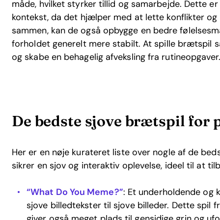
måde, hvilket styrker tillid og samarbejde. Dette er 
kontekst, da det hjælper med at lette konflikter og
sammen, kan de også opbygge en bedre følelsesmæs
forholdet generelt mere stabilt. At spille brætspi
og skabe en behagelig afveksling fra rutineopgaver
De bedste sjove brætspil for 
Her er en nøje kurateret liste over nogle af de be
sikrer en sjov og interaktiv oplevelse, ideel til at t
“What Do You Meme?”
: Et underholdende og kr
sjove billedtekster til sjove billeder. Dette spil
giver også meget plads til gensidige grin og ufo