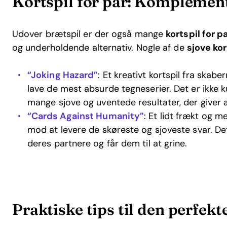
Kortspil for par: Kompleme
Udover brætspil er der også mange
kortspil for p
og underholdende alternativ. Nogle af de
sjove kor
“Joking Hazard”
: Et kreativt kortspil fra skab
lave de mest absurde tegneserier. Det er ikke k
mange sjove og uventede resultater, der giver a
“Cards Against Humanity”
: Et lidt frækt og m
mod at levere de skøreste og sjoveste svar. Det
deres partnere og får dem til at grine.
Praktiske tips til den perfekt