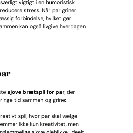
særligt vigtigt i en humoristisk
 reducere stress. Når par griner
sig forbindelse, hvilket gør
l sammen kan også livgive hverdagen
.
par
dste
sjove brætspil for par
, der
ilbringe tid sammen og grine:
eativt spil, hvor par skal vælge
 fremmer ikke kun kreativitet, men
rglemmelige sjove øjeblikke. Ideelt