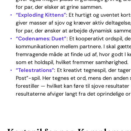
for par, der elsker at grine sammen.
“Exploding Kittens”
: Et hurtigt og uventet kor
giver masser af sjov og kræver aktiv deltagelse, h
for par, der ønsker at arbejde dynamisk samme
“Codenames: Duet”
: Et kooperativt ordspil, d
kommunikationen mellem partnere. I skal gætte
fremragende måde at finde ud af, hvor godt I k
som et holdspil, hvilket fremmer samhørighed.
“Telestrations”
: Et kreativt tegnespil, der tage
Post”-spil. Her tegnes et ord, mens den anden sp
forestiller — hvilket kan føre til sjove resultat
resultaterne afviger langt fra det oprindelige or