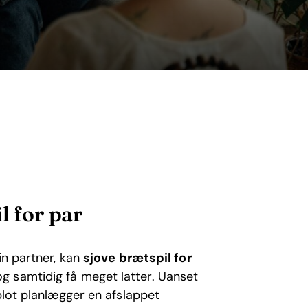
l for par
in partner, kan
sjove brætspil for
 samtidig få meget latter. Uanset
blot planlægger en afslappet