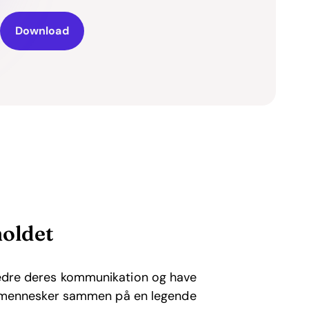
Download
holdet
rbedre deres kommunikation og have
nger mennesker sammen på en legende