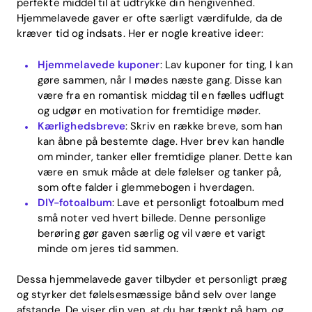
perfekte middel til at udtrykke din hengivenhed.
Hjemmelavede gaver er ofte særligt værdifulde, da de
kræver tid og indsats. Her er nogle kreative ideer:
Hjemmelavede kuponer
: Lav kuponer for ting, I kan
gøre sammen, når I mødes næste gang. Disse kan
være fra en romantisk middag til en fælles udflugt
og udgør en motivation for fremtidige møder.
Kærlighedsbreve
: Skriv en række breve, som han
kan åbne på bestemte dage. Hver brev kan handle
om minder, tanker eller fremtidige planer. Dette kan
være en smuk måde at dele følelser og tanker på,
som ofte falder i glemmebogen i hverdagen.
DIY-fotoalbum
: Lave et personligt fotoalbum med
små noter ved hvert billede. Denne personlige
berøring gør gaven særlig og vil være et varigt
minde om jeres tid sammen.
Dessa hjemmelavede gaver tilbyder et personligt præg
og styrker det følelsesmæssige bånd selv over lange
afstande. De viser din ven, at du har tænkt på ham, og