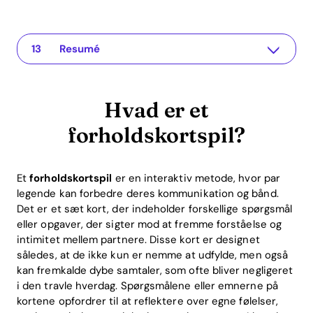
Hvad er et forholdskortspil?
The app for your relationship
Hvorfor er forholdskort vigtige for par?
Fordelene ved spillet for forholdet
Forholdskort i den digitale tidsalder: Recoupling-appens rolle
Praktiske tips til brug af forholdskort
Return on Investment (ROI) gennem relationer
FAQ om forholdskortspillet
Hvad er forholdskort?
Hvor ofte skal par spille forholdspillet?
Kan forholdskort hjælpe med konfliktløsning?
Hvilke fordele har brugen af en app som Recoupling?
Resumé
Hvad er et
forholdskortspil?
Et
forholdskortspil
er en interaktiv metode, hvor par
legende kan forbedre deres kommunikation og bånd.
Det er et sæt kort, der indeholder forskellige spørgsmål
eller opgaver, der sigter mod at fremme forståelse og
intimitet mellem partnere. Disse kort er designet
således, at de ikke kun er nemme at udfylde, men også
kan fremkalde dybe samtaler, som ofte bliver negligeret
i den travle hverdag. Spørgsmålene eller emnerne på
kortene opfordrer til at reflektere over egne følelser,