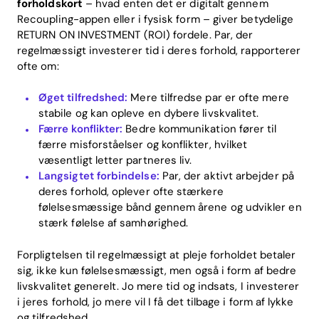
forholdskort
– hvad enten det er digitalt gennem
Recoupling-appen eller i fysisk form – giver betydelige
RETURN ON INVESTMENT (ROI) fordele. Par, der
regelmæssigt investerer tid i deres forhold, rapporterer
ofte om:
Øget tilfredshed:
Mere tilfredse par er ofte mere
stabile og kan opleve en dybere livskvalitet.
Færre konflikter:
Bedre kommunikation fører til
færre misforståelser og konflikter, hvilket
væsentligt letter partneres liv.
Langsigtet forbindelse:
Par, der aktivt arbejder på
deres forhold, oplever ofte stærkere
følelsesmæssige bånd gennem årene og udvikler en
stærk følelse af samhørighed.
Forpligtelsen til regelmæssigt at pleje forholdet betaler
sig, ikke kun følelsesmæssigt, men også i form af bedre
livskvalitet generelt. Jo mere tid og indsats, I investerer
i jeres forhold, jo mere vil I få det tilbage i form af lykke
og tilfredshed.