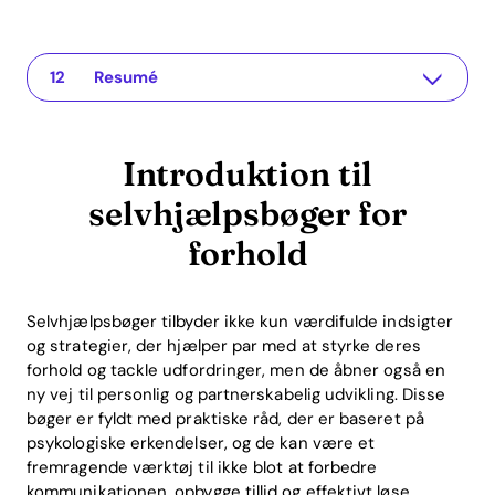
Introduktion til selvhjælpsbøger for forhold
The app for your relationship
Betydningen af forholdspleje
De mest effektive selvhjælpsbøger for forhold
Hvordan selvhjælpsbøger fungerer i kombination med apps
Return on Investment (ROI) fra selvhjælpsbøger for forhold
Praktiske eksempler og anvendelser
Ofte stillede spørgsmål om selvhjælpsbøger for forhold
Hvad er fordelene ved selvhjælpsbøger for forhold?
Kan selvhjælpsbøger hjælpe alene, eller er de bedre i kombination med andre midler?
Hvor vigtigt er det at anvende de lærte koncepter regelmæssigt?
Resumé
Introduktion til
selvhjælpsbøger for
forhold
Selvhjælpsbøger tilbyder ikke kun værdifulde indsigter
og strategier, der hjælper par med at styrke deres
forhold og tackle udfordringer, men de åbner også en
ny vej til personlig og partnerskabelig udvikling. Disse
bøger er fyldt med praktiske råd, der er baseret på
psykologiske erkendelser, og de kan være et
fremragende værktøj til ikke blot at forbedre
kommunikationen, opbygge tillid og effektivt løse