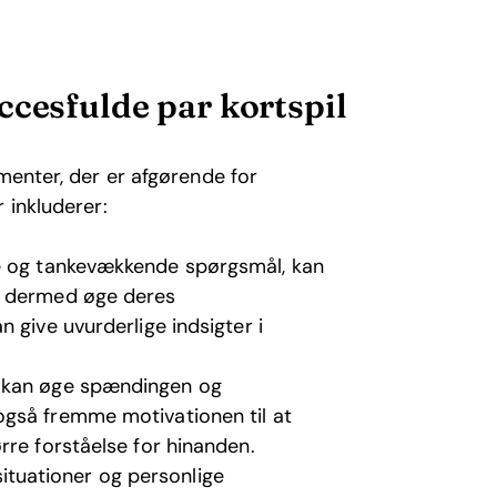
ccesfulde par kortspil
menter, der er afgørende for
 inkluderer:
ybe og tankevækkende spørgsmål, kan
g dermed øge deres
 give uvurderlige indsigter i
e kan øge spændingen og
også fremme motivationen til at
rre forståelse for hinanden.
 situationer og personlige